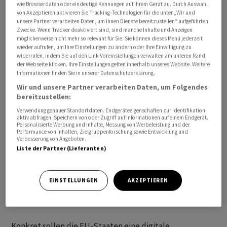
wie Browserdaten oder eindeutige Kennungen auf Ihrem Gerät zu. Durch Auswahl
Unterhändler der EU-Staaten und des Parlaments
von Akzeptieren aktivieren Sie Tracking-Technologien für die unter „Wir und
unsere Partner verarbeiten Daten, um Ihnen Dienste bereitzustellen“ aufgeführten
hatten sich bereits im November auf die neuen Regeln
Zwecke. Wenn Tracker deaktiviert sind, sind manche Inhalte und Anzeigen
verständigt, nun hat auch das Plenum des Parlaments
möglicherweise nicht mehr so relevant für Sie. Sie können dieses Menü jederzeit
wieder aufrufen, um Ihre Einstellungen zu ändern oder Ihre Einwilligung zu
das Vorhaben offiziell abgesegnet. Auch die EU-Staaten
widerrufen, indem Sie auf den Link Voreinstellungen verwalten am unteren Rand
müssen noch formell zustimmen.
der Webseite klicken. Ihre Einstellungen gelten innerhalb unseres Website. Weitere
Informationen finden Sie in unserer Datenschutzerklärung.
Vermieter können oft mehr Geld mit
Wir und unsere Partner verarbeiten Daten, um Folgendes
bereitzustellen:
Kurzzeitvermietungen verdienen als mit Dauermietern.
Verwendung genauer Standortdaten. Endgeräteeigenschaften zur Identifikation
Wenn zahlreiche Wohnungen jedoch vor allem für
aktiv abfragen. Speichern von oder Zugriff auf Informationen auf einem Endgerät.
Touristen zur Verfügung stehen, gibt es weniger
Personalisierte Werbung und Inhalte, Messung von Werbeleistung und der
Performance von Inhalten, Zielgruppenforschung sowie Entwicklung und
Wohnraum für Einheimische. Nach Angaben des EU-
Verbesserung von Angeboten.
Liste der Partner (Lieferanten)
Parlaments begrenzen Amsterdam, aber auch andere
europäische Städte wie etwa Berlin oder Dublin, wie
lange eine Wohnung an Touristen vermietet werden
EINSTELLUNGEN
AKZEPTIEREN
darf. Mit den neuen Daten könnte es einfacher werden,
solche Auflagen zu kontrollieren.
Konkret sollen die EU-Staaten eine digitale