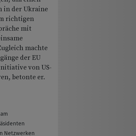
 in der Ukraine
Im richtigen
präche mit
einsame
Zugleich machte
ingänge der EU
nitiative von US-
en, betonte er.
a am
räsidenten
len Netzwerken