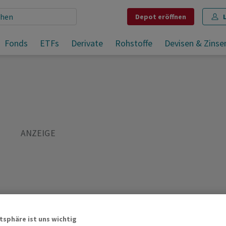
Depot
eröffnen
EU-Ratspräsident: Europa wird mit Russland reden müssen
Fonds
ETFs
Derivate
Rohstoffe
Devisen & Zinse
Teilen
Merken
Drucken
Kommentare
atsphäre ist uns wichtig