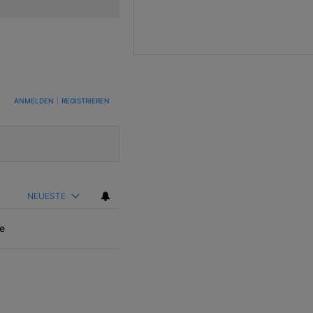
TUNG, UM BENACHRICHTIGT ZU WERDEN, WENN NEUE KOMMENTARE VERÖFFENTLICHT WE
ANMELDEN
|
REGISTRIEREN
NEUESTE
e