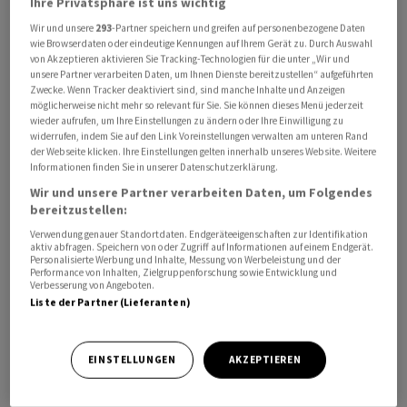
Ihre Privatsphäre ist uns wichtig
nicht um eine bloss technokratische Feststellung,
Wir und unsere
293
-Partner speichern und greifen auf personenbezogene Daten
sondern um das «Fundament für ein besseres Leben».
wie Browserdaten oder eindeutige Kennungen auf Ihrem Gerät zu. Durch Auswahl
Die erzielten Überschüsse könnten nun in höhere Löhne
von Akzeptieren aktivieren Sie Tracking-Technologien für die unter „Wir und
unsere Partner verarbeiten Daten, um Ihnen Dienste bereitzustellen“ aufgeführten
und Renten umgesetzt werden, fügte der konservative
Zwecke. Wenn Tracker deaktiviert sind, sind manche Inhalte und Anzeigen
Ministerpräsident hinzu, der Griechenland seit 2019
möglicherweise nicht mehr so relevant für Sie. Sie können dieses Menü jederzeit
wieder aufrufen, um Ihre Einstellungen zu ändern oder Ihre Einwilligung zu
regiert.
widerrufen, indem Sie auf den Link Voreinstellungen verwalten am unteren Rand
der Webseite klicken. Ihre Einstellungen gelten innerhalb unseres Website. Weitere
Informationen finden Sie in unserer Datenschutzerklärung.
Mit der Entscheidung endet für Griechenland eine
Wir und unsere Partner verarbeiten Daten, um Folgendes
weitere Form der wirtschaftspolitischen Überwachung
bereitzustellen:
durch die Europäische Union. Nach Einschätzung der
Verwendung genauer Standortdaten. Endgeräteeigenschaften zur Identifikation
Kommission haben sich die Risiken im Zusammenhang
aktiv abfragen. Speichern von oder Zugriff auf Informationen auf einem Endgerät.
Personalisierte Werbung und Inhalte, Messung von Werbeleistung und der
mit der Staats- und Auslandsverschuldung deutlich
Performance von Inhalten, Zielgruppenforschung sowie Entwicklung und
verringert. Zudem verweist Brüssel auf solides
Verbesserung von Angeboten.
Liste der Partner (Lieferanten)
Wirtschaftswachstum, Haushaltsüberschüsse,
Fortschritte bei Reformen und eine Stabilisierung des
Bankensektors, teilte das griechische
EINSTELLUNGEN
AKZEPTIEREN
Finanzministerium mit.