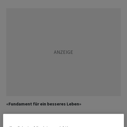
«Fundament für ein besseres Leben»
Die Entwicklung sei das Ergebnis der harten
Anstrengungen von Bürgern und Staat. Es handle sich