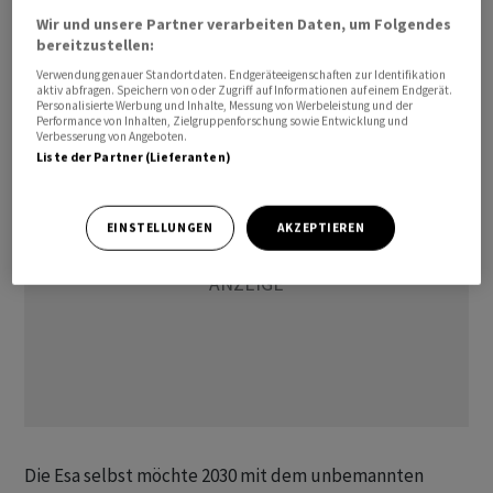
«Artemis 4» geschehen. Esa-Chef Josef Aschbacher hatte
Wir und unsere Partner verarbeiten Daten, um Folgendes
vor kurzem verkündet, Deutschland sei als erstes Land
bereitzustellen:
an der Reihe, wenn es um Esa-Astronauten für
Verwendung genauer Standortdaten. Endgeräteeigenschaften zur Identifikation
aktiv abfragen. Speichern von oder Zugriff auf Informationen auf einem Endgerät.
Mondmissionen gehe.
Personalisierte Werbung und Inhalte, Messung von Werbeleistung und der
Performance von Inhalten, Zielgruppenforschung sowie Entwicklung und
Verbesserung von Angeboten.
Liste der Partner (Lieferanten)
EINSTELLUNGEN
AKZEPTIEREN
Die Esa selbst möchte 2030 mit dem unbemannten