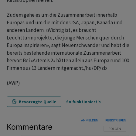
Katastrophen helfen.
Zudem gehe es um die Zusammenarbeit innerhalb
Europas und um die mit den USA, Japan, Kanada und
anderen Ländern. «Wichtig ist, es braucht
Leuchtturmprojekte, die junge Menschen quer durch
Europa inspirieren», sagt Neuenschwander und hebt die
bereits bestehende internationale Zusammenarbeit
hervor: Bei «Artemis 2» hätten allein aus Europa rund 100
Firmen aus 13 Ländern mitgemacht./hu/DP/zb
(AWP)
Bevorzugte Quelle
So funktioniert's
ANMELDEN
|
REGISTRIEREN
Kommentare
FOLGE DIESER U
FOLGEN