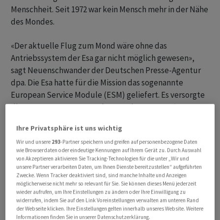
Menschheit. Seit 1972 war kein Mensch mehr in der Nähe
des Mondes.
«Der aktuelle Flug zum Mond wäre ohne das
Antriebssystem der Esa gar nicht möglich gewesen»,
sagt Neuenschwander der Deutschen Presse-Agentur
dpa. Die Esa hatte für die Mission das sogenannte
European Service Module (ESM) geliefert. Es versorgte
die Astronauten unter anderem mit Sauerstoff, Wasser
und Strom. Zudem stellte es den Antrieb für die
Ihre Privatsphäre ist uns wichtig
«Orion»-Kapsel, in der sie zum Mond flogen.
Wir und unsere
293
-Partner speichern und greifen auf personenbezogene Daten
wie Browserdaten oder eindeutige Kennungen auf Ihrem Gerät zu. Durch Auswahl
Plan für deutschen Astronauten auf dem Mond
von Akzeptieren aktivieren Sie Tracking-Technologien für die unter „Wir und
unsere Partner verarbeiten Daten, um Ihnen Dienste bereitzustellen“ aufgeführten
Zwecke. Wenn Tracker deaktiviert sind, sind manche Inhalte und Anzeigen
Schon bald sollen auch europäische Astronauten bei
möglicherweise nicht mehr so relevant für Sie. Sie können dieses Menü jederzeit
einer «Artemis»-Mission dabei sein. Mit «Artemis 3»
wieder aufrufen, um Ihre Einstellungen zu ändern oder Ihre Einwilligung zu
widerrufen, indem Sie auf den Link Voreinstellungen verwalten am unteren Rand
sollen entgegen ersten Planungen Astronauten noch
der Webseite klicken. Ihre Einstellungen gelten innerhalb unseres Website. Weitere
nicht auf dem Mond landen. Das soll jedoch 2028 mit
Informationen finden Sie in unserer Datenschutzerklärung.