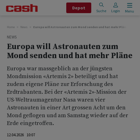
Depot
Suche
Login
Menu
Home
News
Europa will Astronauten zum Mond senden und hat mehr Pläne
NEWS
Europa will Astronauten zum
Mond senden und hat mehr Pläne
Europa war massgeblich an der jüngsten
Mondmission «Artemis 2» beteiligt und hat
zudem eigene Pläne zur Erforschung des
Erdtrabanten. Bei der «Artemis 2»-Mission der
US-Weltraumagentur Nasa waren vier
Astronauten in einer Art grossen Acht um den
Mond geflogen und am Samstag wieder auf der
Erde eingetroffen.
12.04.2026 10:07