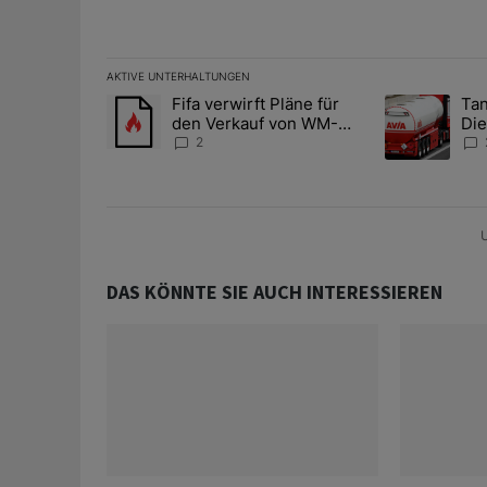
AKTIVE UNTERHALTUNGEN
Das Folgende ist eine Liste der am meisten kommentier
Fifa verwirft Pläne für
Tan
Ein Trendartikel mit dem Titel "Fifa verwirft Pläne f
Ein Trendartik
den Verkauf von WM-
Die
Anteilen
teu
2
U
DAS KÖNNTE SIE AUCH INTERESSIEREN