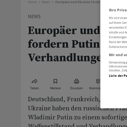
Home
News
Europäer und Ukraine fordern Putin zu Verh
Ihre Priv
NEWS
Wir und unse
auf Ihrem Ger
Europäer und Ukr
verarbeiten D
Inhalte und A
Einstellungen
fordern Putin zu
Rand der Webs
Datenschutze
Verhandlungen au
Wir und u
Verwendung ge
Informationen
Inhalten, Zi
Liste der P
Teilen
Merken
Drucken
Kommentare
Deutschland, Frankreich, Grossbri
Ukraine haben den russischen Prä
Wladimir Putin zu einem sofortig
Waffenstillstand und Verhandlung