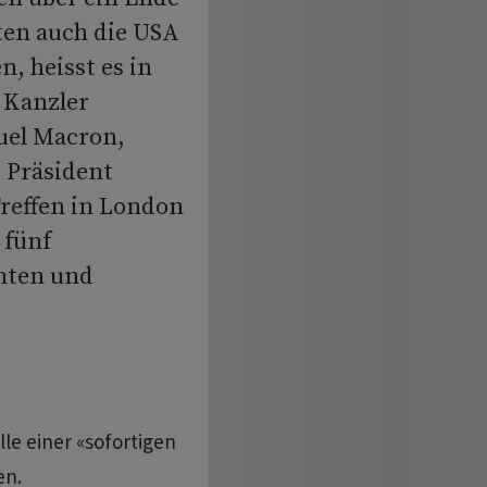
ten auch die USA
, heisst es in
 Kanzler
uel Macron,
 Präsident
reffen in London
 fünf
hten und
le einer «sofortigen
en.