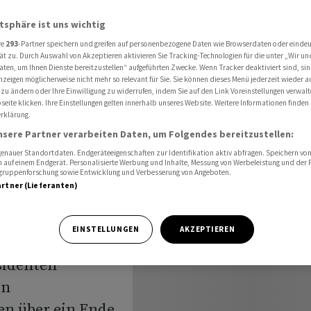
andlungen auf
atsphäre ist uns wichtig
re
293
-Partner speichern und greifen auf personenbezogene Daten wie Browserdaten oder einde
ät zu. Durch Auswahl von Akzeptieren aktivieren Sie Tracking-Technologien für die unter „Wir un
aine
aten, um Ihnen Dienste bereitzustellen“ aufgeführten Zwecke. Wenn Tracker deaktiviert sind, s
nzeigen möglicherweise nicht mehr so relevant für Sie. Sie können dieses Menü jederzeit wieder a
 zu ändern oder Ihre Einwilligung zu widerrufen, indem Sie auf den Link Voreinstellungen verwal
eite klicken. Ihre Einstellungen gelten innerhalb unseres Website. Weitere Informationen finden 
rklärung.
f
nsere Partner verarbeiten Daten, um Folgendes bereitzustellen:
nauer Standortdaten. Endgeräteeigenschaften zur Identifikation aktiv abfragen. Speichern von 
 auf einem Endgerät. Personalisierte Werbung und Inhalte, Messung von Werbeleistung und der
elgruppenforschung sowie Entwicklung und Verbesserung von Angeboten.
artner (Lieferanten)
EINSTELLUNGEN
AKZEPTIEREN
tannien und die
sidenten
en
en über ein Ende