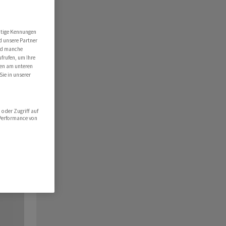
utige Kennungen
d unsere Partner
ind manche
ufrufen, um Ihre
ten am unteren
Sie in unserer
oder Zugriff auf
 Performance von