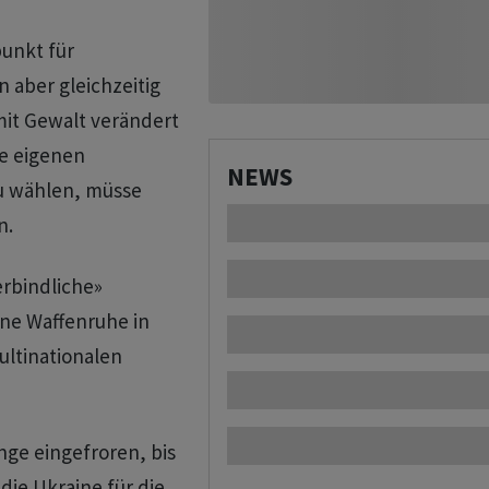
punkt für
 aber gleichzeitig
mit Gewalt verändert
re eigenen
NEWS
u wählen, müsse
n.
erbindliche»
ne Waffenruhe in
ultinationalen
nge eingefroren, bis
die Ukraine für die