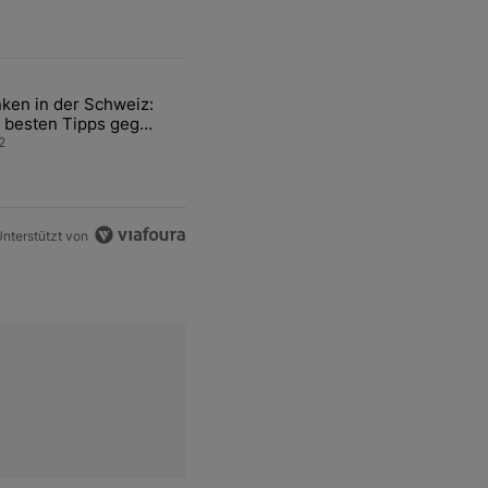
ten Artikel der letzten 7 days.
ken in der Schweiz:
ür den Verkauf von WM-Anteilen" mit 2 kommentare.
el mit dem Titel "Tanken in der Schweiz: Die besten Tipps gegen teu
 besten Tipps gegen
ren Sprit
2
nterstützt von