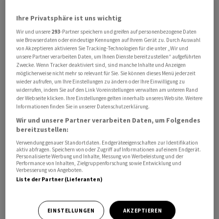
Ihre Privatsphäre ist uns wichtig
Hintergrund ist ein erst einmal abgewendeter Streik in
Wir und unsere
293
-Partner speichern und greifen auf personenbezogene Daten
einer australischen Anlage für Flüssiggas (LNG). Nach
wie Browserdaten oder eindeutige Kennungen auf Ihrem Gerät zu. Durch Auswahl
einer langen Verhandlungsnacht hätten die
von Akzeptieren aktivieren Sie Tracking-Technologien für die unter „Wir und
unsere Partner verarbeiten Daten, um Ihnen Dienste bereitzustellen“ aufgeführten
Gewerkschaften ein "starkes Angebot" der
Zwecke. Wenn Tracker deaktiviert sind, sind manche Inhalte und Anzeigen
Betreiberfirma in Grundzügen angenommen,
möglicherweise nicht mehr so relevant für Sie. Sie können dieses Menü jederzeit
wieder aufrufen, um Ihre Einstellungen zu ändern oder Ihre Einwilligung zu
berichtete die Nachrichtenagentur Bloomberg. Details
widerrufen, indem Sie auf den Link Voreinstellungen verwalten am unteren Rand
der Einigung sollen im Lauf des Donnerstags bekannt
der Webseite klicken. Ihre Einstellungen gelten innerhalb unseres Website. Weitere
Informationen finden Sie in unserer Datenschutzerklärung.
gegeben werden, nachdem die Gewerkschaften zu einer
Beratung mit ihren Mitgliedern zusammengekommen
Wir und unsere Partner verarbeiten Daten, um Folgendes
bereitzustellen:
sind.
Verwendung genauer Standortdaten. Endgeräteeigenschaften zur Identifikation
aktiv abfragen. Speichern von oder Zugriff auf Informationen auf einem Endgerät.
Es bleibe abwarten, was die Gewerkschaften letztlich
Personalisierte Werbung und Inhalte, Messung von Werbeleistung und der
Performance von Inhalten, Zielgruppenforschung sowie Entwicklung und
entscheiden, aber im Moment sehe alles danach aus,
Verbesserung von Angeboten.
Liste der Partner (Lieferanten)
dass ein Streik in der Region North West Shelf
vermieden werden kann, schrieben Analysten der Bank
ING. Die Einigung beträfe derweil nur einen von drei
EINSTELLUNGEN
AKZEPTIEREN
möglichen Arbeitsausständen in Australien.