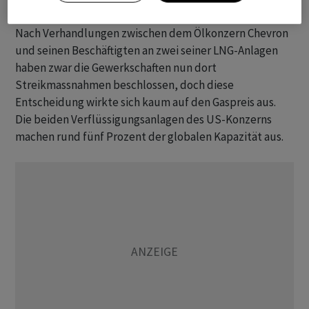
Nach Verhandlungen zwischen dem Ölkonzern Chevron
und seinen Beschäftigten an zwei seiner LNG-Anlagen
haben zwar die Gewerkschaften nun dort
Streikmassnahmen beschlossen, doch diese
Entscheidung wirkte sich kaum auf den Gaspreis aus.
Die beiden Verflüssigungsanlagen des US-Konzerns
machen rund fünf Prozent der globalen Kapazität aus.