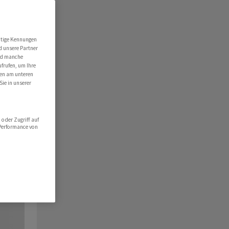
utige Kennungen
d unsere Partner
ind manche
ufrufen, um Ihre
ten am unteren
Sie in unserer
oder Zugriff auf
 Performance von