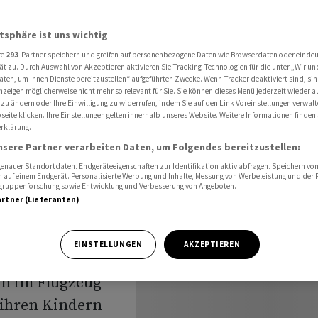
echte
atsphäre ist uns wichtig
re
293
-Partner speichern und greifen auf personenbezogene Daten wie Browserdaten oder einde
stimmt
ät zu. Durch Auswahl von Akzeptieren aktivieren Sie Tracking-Technologien für die unter „Wir un
aten, um Ihnen Dienste bereitzustellen“ aufgeführten Zwecke. Wenn Tracker deaktiviert sind, s
nzeigen möglicherweise nicht mehr so relevant für Sie. Sie können dieses Menü jederzeit wieder a
echte
 zu ändern oder Ihre Einwilligung zu widerrufen, indem Sie auf den Link Voreinstellungen verwal
eite klicken. Ihre Einstellungen gelten innerhalb unseres Website. Weitere Informationen finden 
rklärung.
nsere Partner verarbeiten Daten, um Folgendes bereitzustellen:
nauer Standortdaten. Endgeräteeigenschaften zur Identifikation aktiv abfragen. Speichern von 
 auf einem Endgerät. Personalisierte Werbung und Inhalte, Messung von Werbeleistung und der
elgruppenforschung sowie Entwicklung und Verbesserung von Angeboten.
artner (Lieferanten)
uropäischen
 breite Mehrheit
EINSTELLUNGEN
AKZEPTIEREN
 die Reform, die
rn im Flugzeug
 ihren Kindern