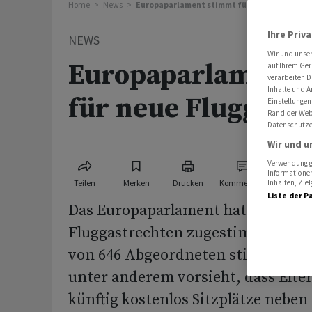
Home
News
Europaparlament stimmt für neue Fluggastr
Ihre Priv
NEWS
Wir und unse
Europaparlament 
auf Ihrem Ger
verarbeiten D
Inhalte und A
für neue Fluggastr
Einstellungen
Rand der Webs
Datenschutze
Wir und u
Verwendung ge
Informationen
Teilen
Merken
Drucken
Kommentare
Inhalten, Zi
Liste der P
Das Europaparlament hat neuen e
Fluggastrechten zugestimmt. Eine
von 646 Abgeordneten stimmte für
unter anderem vorsieht, dass Elte
künftig kostenlos Sitzplätze neben