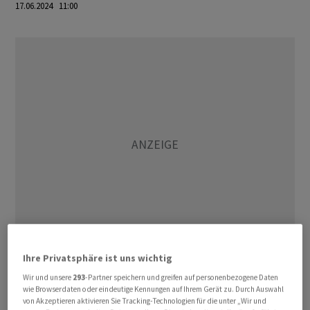
17.06.2024 11:00
Ihre Privatsphäre ist uns wichtig
Die Arbeitskosten setzen sich aus den Lohnkosten und
Wir und unsere
293
-Partner speichern und greifen auf personenbezogene Daten
den Lohnnebenkosten zusammen. Zu letzteren
wie Browserdaten oder eindeutige Kennungen auf Ihrem Gerät zu. Durch Auswahl
von Akzeptieren aktivieren Sie Tracking-Technologien für die unter „Wir und
gehören die Beiträge zu den Sozialversicherungen. Im