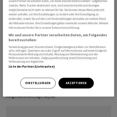
unsere Partner verarbeiten Daten, um Ihnen Dienste bereitzustellen“ aufgeführten
ersten Quartal erhöhten sich die Lohnkosten um 5,3
Zwecke. Wenn Tracker deaktiviert sind, sind manche Inhalte und Anzeigen
möglicherweise nicht mehr so relevant für Sie. Sie können dieses Menü jederzeit
Prozent, die Lohnnebenkosten stiegen um 4,5 Prozent.
wieder aufrufen, um Ihre Einstellungen zu ändern oder Ihre Einwilligung zu
Beide Zuwächse fielen höher aus als im Quartal zuvor.
widerrufen, indem Sie auf den Link Voreinstellungen verwalten am unteren Rand
der Webseite klicken. Ihre Einstellungen gelten innerhalb unseres Website. Weitere
Informationen finden Sie in unserer Datenschutzerklärung.
Die Entwicklung ist aus geldpolitischer Sicht relevant.
Wir und unsere Partner verarbeiten Daten, um Folgendes
Die Europäische Zentralbank (EZB) achtet seit
bereitzustellen:
längerem verstärkt auf die Lohnentwicklung, weil sich
Verwendung genauer Standortdaten. Endgeräteeigenschaften zur Identifikation
zusätzliche Inflationsgefahren ergeben können. Nach
aktiv abfragen. Speichern von oder Zugriff auf Informationen auf einem Endgerät.
Personalisierte Werbung und Inhalte, Messung von Werbeleistung und der
Inflationsraten von zeitweise mehr als zehn Prozent ist
Performance von Inhalten, Zielgruppenforschung sowie Entwicklung und
Verbesserung von Angeboten.
die Teuerung tendenziell gefallen, zuletzt aber wieder
Liste der Partner (Lieferanten)
etwas gestiegen. Im Mai lag sie mit 2,6 Prozent immer
noch klar über dem mittelfristigen Zielwert der EZB.
Angesichts der tendenziellen Inflationsabschwächung
EINSTELLUNGEN
AKZEPTIEREN
hatte die EZB Anfang Juni eine erste Zinssenkung
vorgenommen./bgf/la/jha/