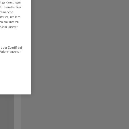
utige Kennungen
d unsere Partner
ind manche
ufrufen, um Ihre
ten am unteren
Sie in unserer
oder Zugriff auf
 Performance von