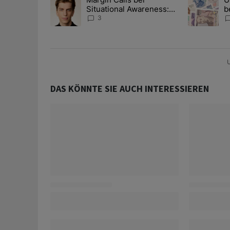
Situational Awareness:
b
Alles über den Retter-
I
3
Deal
Y
U
DAS KÖNNTE SIE AUCH INTERESSIEREN