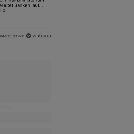
ereitet Banken laut
nsider auf eventuelle
2
en-Intervention vor
nterstützt von