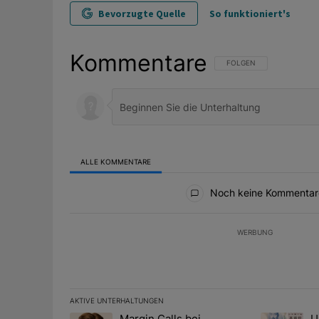
Bevorzugte Quelle
So funktioniert's
Kommentare
FOLGE DIESER UNTERHAL
FOLGEN
ALLE KOMMENTARE
Alle Kommentare
Noch keine Kommentar
WERBUNG
AKTIVE UNTERHALTUNGEN
Das Folgende ist eine Liste der am meisten kommentier
Margin Calls bei
U
Ein Trendartikel mit dem Titel "Margin Calls bei Situ
Ein Trendart