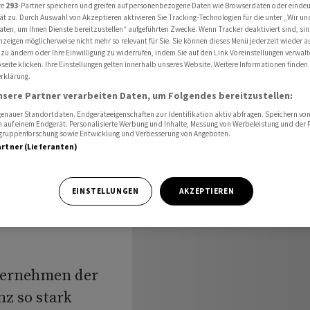
ger ein als zunächst ermittelt
re
293
-Partner speichern und greifen auf personenbezogene Daten wie Browserdaten oder einde
ät zu. Durch Auswahl von Akzeptieren aktivieren Sie Tracking-Technologien für die unter „Wir un
aten, um Ihnen Dienste bereitzustellen“ aufgeführten Zwecke. Wenn Tracker deaktiviert sind, s
nzeigen möglicherweise nicht mehr so relevant für Sie. Sie können dieses Menü jederzeit wieder a
 zu ändern oder Ihre Einwilligung zu widerrufen, indem Sie auf den Link Voreinstellungen verwal
eite klicken. Ihre Einstellungen gelten innerhalb unseres Website. Weitere Informationen finden 
rklärung.
nsere Partner verarbeiten Daten, um Folgendes bereitzustellen:
 trübt
nauer Standortdaten. Endgeräteeigenschaften zur Identifikation aktiv abfragen. Speichern von 
 auf einem Endgerät. Personalisierte Werbung und Inhalte, Messung von Werbeleistung und der
s
elgruppenforschung sowie Entwicklung und Verbesserung von Angeboten.
artner (Lieferanten)
EINSTELLUNGEN
AKZEPTIEREN
ternehmen der
nz so stark