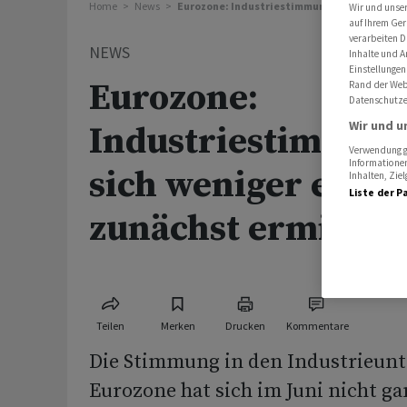
Home
News
Eurozone: Industriestimmung trübt sich weni
Wir und unse
auf Ihrem Ger
verarbeiten D
NEWS
Inhalte und A
Einstellungen
Eurozone:
Rand der Webs
Datenschutze
Wir und u
Industriestimmung
Verwendung ge
Informationen
sich weniger ein al
Inhalten, Zi
Liste der P
zunächst ermittelt
Teilen
Merken
Drucken
Kommentare
Die Stimmung in den Industrieun
Eurozone hat sich im Juni nicht ga