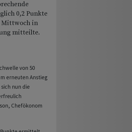
sprechende
glich 0,2 Punkte
m Mittwoch in
ng mitteilte.
Schwelle von 50
dem erneuten Anstieg
 sich nun die
rfreulich
iamson, Chefökonom
 Punkte ermittelt