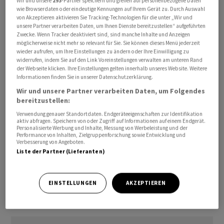
Wir und unsere
293
-Partner speichern und greifen auf personenbezogene Daten
wie Browserdaten oder eindeutige Kennungen auf Ihrem Gerät zu. Durch Auswahl
von Akzeptieren aktivieren Sie Tracking-Technologien für die unter „Wir und
Der Stimmungsindikator rutschte weiter unter die
unsere Partner verarbeiten Daten, um Ihnen Dienste bereitzustellen“ aufgeführten
Zwecke. Wenn Tracker deaktiviert sind, sind manche Inhalte und Anzeigen
Expansionsschwelle von 50 Punkten, was auf ein
möglicherweise nicht mehr so relevant für Sie. Sie können dieses Menü jederzeit
Schrumpfen der wirtschaftlichen Aktivitäten hindeutet.
wieder aufrufen, um Ihre Einstellungen zu ändern oder Ihre Einwilligung zu
Der Stimmungsdämpfer kam für Analysten
widerrufen, indem Sie auf den Link Voreinstellungen verwalten am unteren Rand
der Webseite klicken. Ihre Einstellungen gelten innerhalb unseres Website. Weitere
überraschend. Sie hatten im Schnitt eine Stagnation auf
Informationen finden Sie in unserer Datenschutzerklärung.
48,8 Punkten erwartet.
Wir und unsere Partner verarbeiten Daten, um Folgendes
bereitzustellen:
Sowohl in den Industriebetrieben als auch in den
Verwendung genauer Standortdaten. Endgeräteeigenschaften zur Identifikation
aktiv abfragen. Speichern von oder Zugriff auf Informationen auf einem Endgerät.
Firmen des Dienstleistungssektors hat sich die
Personalisierte Werbung und Inhalte, Messung von Werbeleistung und der
Stimmung eingetrübt. Im Verarbeitenden Gewerbe
Performance von Inhalten, Zielgruppenforschung sowie Entwicklung und
Verbesserung von Angeboten.
bleibt der Stimmungsindikator über der
Liste der Partner (Lieferanten)
Expansionsschwelle, während er bei den Dienstleistern
tiefer unter die Schwelle rutschte./jkr/jsl/stk
EINSTELLUNGEN
AKZEPTIEREN
(AWP)