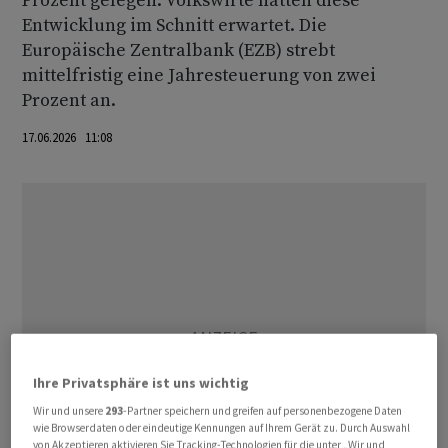
Prozent gelegen. Volkswirte hatten diese
Entwicklung im Schnitt erwartet. Die
Europäische Zentralbank (EZB) strebt
mittelfristig eine Jahresteuerung von zwei
Prozent an.
17.06.2026 11:08
Ihre Privatsphäre ist uns wichtig
Wir und unsere
293
-Partner speichern und greifen auf personenbezogene Daten
wie Browserdaten oder eindeutige Kennungen auf Ihrem Gerät zu. Durch Auswahl
von Akzeptieren aktivieren Sie Tracking-Technologien für die unter „Wir und