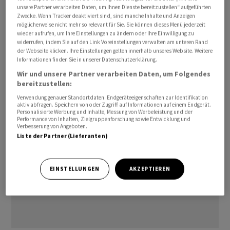
unsere Partner verarbeiten Daten, um Ihnen Dienste bereitzustellen“ aufgeführten
Zwecke. Wenn Tracker deaktiviert sind, sind manche Inhalte und Anzeigen
möglicherweise nicht mehr so relevant für Sie. Sie können dieses Menü jederzeit
wieder aufrufen, um Ihre Einstellungen zu ändern oder Ihre Einwilligung zu
Im Vergleich zum Vormonat stieg das Preisniveau um 0,1
widerrufen, indem Sie auf den Link Voreinstellungen verwalten am unteren Rand
Prozent. Auch dies war so erwartet worden./jha/stk
der Webseite klicken. Ihre Einstellungen gelten innerhalb unseres Website. Weitere
Informationen finden Sie in unserer Datenschutzerklärung.
Wir und unsere Partner verarbeiten Daten, um Folgendes
(AWP)
bereitzustellen:
Verwendung genauer Standortdaten. Endgeräteeigenschaften zur Identifikation
aktiv abfragen. Speichern von oder Zugriff auf Informationen auf einem Endgerät.
Personalisierte Werbung und Inhalte, Messung von Werbeleistung und der
Performance von Inhalten, Zielgruppenforschung sowie Entwicklung und
Verbesserung von Angeboten.
Liste der Partner (Lieferanten)
EINSTELLUNGEN
AKZEPTIEREN