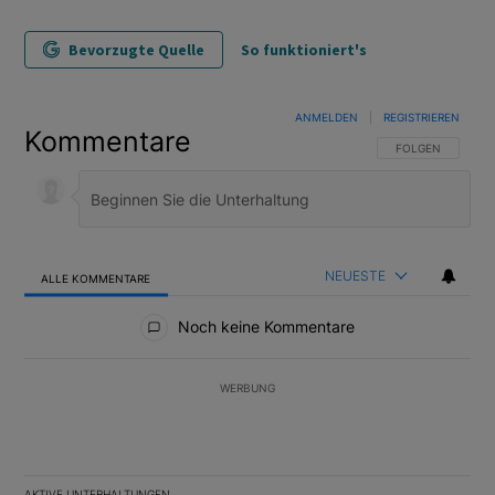
Bevorzugte Quelle
So funktioniert's
ANMELDEN
|
REGISTRIEREN
Kommentare
FOLGE DIESER U
FOLGEN
NEUESTE
ALLE KOMMENTARE
Alle Kommentare
Noch keine Kommentare
WERBUNG
AKTIVE UNTERHALTUNGEN