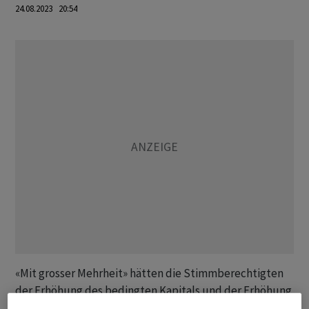
24.08.2023 20:54
«Mit grosser Mehrheit» hätten die Stimmberechtigten
der Erhöhung des bedingten Kapitals und der Erhöhung
der Obergrenze des Kapitalbandes angenommen, teilte