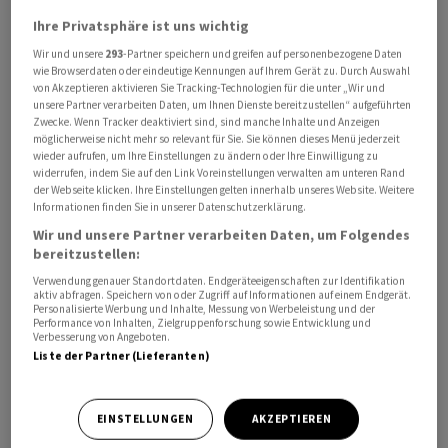
Evolva am gleichen Abend mit. Der Ja-Stimmenanteil
Ihre Privatsphäre ist uns wichtig
bei der Erhöhung des bedingten Kapitals lag laut
Wir und unsere
293
-Partner speichern und greifen auf personenbezogene Daten
Mitteilung bei 93,1 Prozent, derjenige bei der Erhöhung
wie Browserdaten oder eindeutige Kennungen auf Ihrem Gerät zu. Durch Auswahl
von Akzeptieren aktivieren Sie Tracking-Technologien für die unter „Wir und
der Obergrenze des Kapitalbandes bei 90,6 Prozent.
unsere Partner verarbeiten Daten, um Ihnen Dienste bereitzustellen“ aufgeführten
Zwecke. Wenn Tracker deaktiviert sind, sind manche Inhalte und Anzeigen
möglicherweise nicht mehr so relevant für Sie. Sie können dieses Menü jederzeit
Damit ist der Weg für Evolva frei, 5,25 Millionen Franken
wieder aufrufen, um Ihre Einstellungen zu ändern oder Ihre Einwilligung zu
aus dem neuen Finanzierungsvertrag mit Nice & Green -
widerrufen, indem Sie auf den Link Voreinstellungen verwalten am unteren Rand
der Webseite klicken. Ihre Einstellungen gelten innerhalb unseres Website. Weitere
unter gewissen Einschränkungen - zu beziehen. Das
Informationen finden Sie in unserer Datenschutzerklärung.
gebe dem Unternehmen genügend Flexibilität, um im
Wir und unsere Partner verarbeiten Daten, um Folgendes
Rahmen der im Juni dieses Jahres begonnenen
bereitzustellen:
umfassenden strategischen Überprüfung, die auch den
Verwendung genauer Standortdaten. Endgeräteeigenschaften zur Identifikation
Verkauf des Unternehmens einschliesse, eine
aktiv abfragen. Speichern von oder Zugriff auf Informationen auf einem Endgerät.
Personalisierte Werbung und Inhalte, Messung von Werbeleistung und der
alternative Finanzierungslösung zu finden, heisst es in
Performance von Inhalten, Zielgruppenforschung sowie Entwicklung und
Verbesserung von Angeboten.
der Mitteilung weiter.
Liste der Partner (Lieferanten)
Die ausserordentliche Generalversammlung musste
einberufen werden, nachdem Evolva eine neue
EINSTELLUNGEN
AKZEPTIEREN
Finanzierungsvereinbarung mit Nice & Green