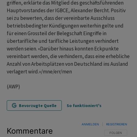
griffen, erklärte das Mitglied des geschäftsführenden
Hauptvorstandes der IGBCE, Alexander Bercht. Positiv
sei zu bewerten, dass der vereinbarte Ausschluss
betriebsbedingter Kündigungen weiterhin gelte und
für einen Grossteil der Belegschaft Eingriffe in
übertarifliche und tarifliche Leistungen verhindert
werden seien. «Darüber hinaus konnten Eckpunkte
vereinbart werden, die verhindern, dass eine erhebliche
Anzahl von Arbeitsplätzen von Deutschland ins Ausland
verlagert wird.»/mne/err/men
(AWP)
Bevorzugte Quelle
So funktioniert's
ANMELDEN
|
REGISTRIEREN
Kommentare
FOLGE DIESER U
FOLGEN