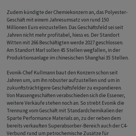
Zudem kündigte der Chemiekonzern an, das Polyester-
Geschäft mit einem Jahresumsatz von rund 150
Millionen Euro einzustellen. Das Geschäftsfeld sei seit
Jahren nicht mehr profitabel, hiess es. Der Standort
Witten mit 266 Beschäftigten werde 2027 geschlossen.
Am Standort Marl sollen 45 Stellen wegfallen, in der
Produktionsanlage im chinesischen Shanghai 35 Stellen.
Evonik-Chef Kullmann baut den Konzern schon seit
Jahren um, um ihn robuster aufzustellen und um in
zukunftsträchtigere Geschäftsfelder zu expandieren.
Von Massengeschäften verabschieden sich die Essener,
weitere Verkäufe stehen noch an. So strebt Evonik die
Trennung vom Geschäft mit Standardchemikalien der
Sparte Performance Materials an, zu der neben dem
bereits verkauften Superabsorber-Bereich auch der C4-
Verbund rund um petrochemische Zusätze für