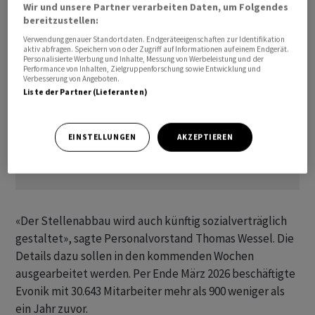
Wir und unsere Partner verarbeiten Daten, um Folgendes
bereitzustellen:
Verwendung genauer Standortdaten. Endgeräteeigenschaften zur Identifikation
aktiv abfragen. Speichern von oder Zugriff auf Informationen auf einem Endgerät.
Personalisierte Werbung und Inhalte, Messung von Werbeleistung und der
Performance von Inhalten, Zielgruppenforschung sowie Entwicklung und
Verbesserung von Angeboten.
Liste der Partner (Lieferanten)
EINSTELLUNGEN
AKZEPTIEREN
«Der Stellenabbau wird auch künftig sozialverträglich
gestaltet», sagte Personalvorstand Thomas Wessel. Die
Details dazu sollen in den kommenden Wochen
ausgearbeitet werden. Per Ende März 2026 beschäftigte
Evonik mit 30.643 Mitarbeiter mehr als 900 weniger als
ein Jahr zuvor.