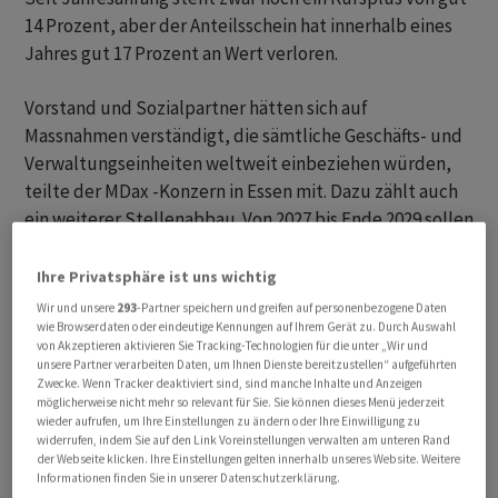
14 Prozent, aber der Anteilsschein hat innerhalb eines
Jahres gut 17 Prozent an Wert verloren.
Vorstand und Sozialpartner hätten sich auf
Massnahmen verständigt, die sämtliche Geschäfts- und
Verwaltungseinheiten weltweit einbeziehen würden,
teilte der MDax -Konzern in Essen mit. Dazu zählt auch
ein weiterer Stellenabbau. Von 2027 bis Ende 2029 sollen
insgesamt 3.200 Stellen wegfallen, davon 2.150 in
Deutschland.
Ihre Privatsphäre ist uns wichtig
Wir und unsere
293
-Partner speichern und greifen auf personenbezogene Daten
Evonik sieht dafür erhebliches Potenzial durch
wie Browserdaten oder eindeutige Kennungen auf Ihrem Gerät zu. Durch Auswahl
von Akzeptieren aktivieren Sie Tracking-Technologien für die unter „Wir und
gesteigerte Effizienz, Digitalisierung und Outsourcing.
unsere Partner verarbeiten Daten, um Ihnen Dienste bereitzustellen“ aufgeführten
Zudem sollen Optionen für eine Verlagerung von
Zwecke. Wenn Tracker deaktiviert sind, sind manche Inhalte und Anzeigen
möglicherweise nicht mehr so relevant für Sie. Sie können dieses Menü jederzeit
Verwaltungsteilen ins Ausland geprüft werden. Bis Ende
wieder aufrufen, um Ihre Einstellungen zu ändern oder Ihre Einwilligung zu
2026 sollen bereits durch laufende Spar- und
widerrufen, indem Sie auf den Link Voreinstellungen verwalten am unteren Rand
der Webseite klicken. Ihre Einstellungen gelten innerhalb unseres Website. Weitere
Effizienzprogramme rund 2.800 Stellen wegfallen.
Informationen finden Sie in unserer Datenschutzerklärung.