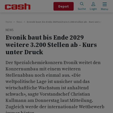
Depot
Suche
Login
Menu
Home
News
Evonik baut bis Ende 2029 weitere 3.200 Stellen ab - Kurs unter Druck
NEWS
Evonik baut bis Ende 2029
weitere 3.200 Stellen ab - Kurs
unter Druck
Der Spezialchemiekonzern Evonik weitet den
Konzernumbau mit einem weiteren
Stellenabbau noch einmal aus. «Die
weltpolitische Lage ist unsicher und das
wirtschaftliche Wachstum ist anhaltend
schwach», sagte Vorstandschef Christian
Kullmann am Donnerstag laut Mitteilung.
Zugleich werde der internationale Wettbewerb