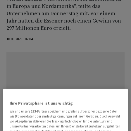
in Europa und Nordamerika", teilte das
Unternehmen am Donnerstag mit. Vor einem
Jahr hatten die Essener noch einen Gewinn von
297 Millionen Euro erzielt.
10.08.2023 07:04
Ihre Privatsphäre ist uns wichtig
Wir und unsere
293
-Partner speichern und greifen auf personenbezogene Daten
wie Browserdaten oder eindeutige Kennungen auf Ihrem Gerät zu. Durch Auswahl
von Akzeptieren aktivieren Sie Tracking-Technologien für die unter „Wir und
unsere Partner verarbeiten Daten, um Ihnen Dienste bereitzustellen“ aufgeführten