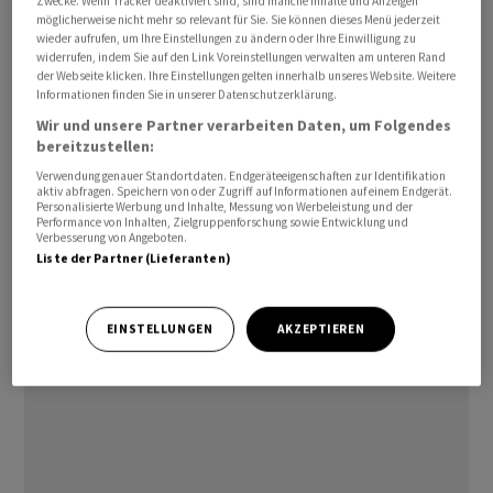
Zwecke. Wenn Tracker deaktiviert sind, sind manche Inhalte und Anzeigen
möglicherweise nicht mehr so relevant für Sie. Sie können dieses Menü jederzeit
wieder aufrufen, um Ihre Einstellungen zu ändern oder Ihre Einwilligung zu
widerrufen, indem Sie auf den Link Voreinstellungen verwalten am unteren Rand
Der Umsatz fiel in den drei Monaten bis Ende Juni um
der Webseite klicken. Ihre Einstellungen gelten innerhalb unseres Website. Weitere
Informationen finden Sie in unserer Datenschutzerklärung.
fast ein Fünftel auf rund 3,9 Milliarden Euro, das um
Wir und unsere Partner verarbeiten Daten, um Folgendes
Sondereffekte bereinigte Ergebnis vor Zinsen, Steuern
bereitzustellen:
und Abschreibungen (Ebitda) brach um 38 Prozent auf
Verwendung genauer Standortdaten. Endgeräteeigenschaften zur Identifikation
450 Millionen Euro ein. Damit bestätigte der Konzern in
aktiv abfragen. Speichern von oder Zugriff auf Informationen auf einem Endgerät.
Personalisierte Werbung und Inhalte, Messung von Werbeleistung und der
etwa die bereits bekannten Eckdaten zu Umsatz und
Performance von Inhalten, Zielgruppenforschung sowie Entwicklung und
operativem Ergebnis. Wie die gesamte Branche
Verbesserung von Angeboten.
Liste der Partner (Lieferanten)
bekommt auch Evonik die träge Weltwirtschaft zu
spüren. Evonik-Chef Christian Kullmann hatte daher im
Juli den Jahresausblick gesenkt./mis/jha/
EINSTELLUNGEN
AKZEPTIEREN