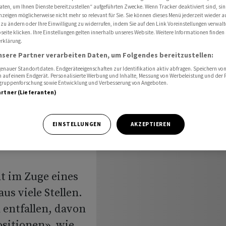
t 2000 Stellen
aten, um Ihnen Dienste bereitzustellen“ aufgeführten Zwecke. Wenn Tracker deaktiviert sind, s
nzeigen möglicherweise nicht mehr so relevant für Sie. Sie können dieses Menü jederzeit wieder a
 zu ändern oder Ihre Einwilligung zu widerrufen, indem Sie auf den Link Voreinstellungen verwal
eite klicken. Ihre Einstellungen gelten innerhalb unseres Website. Weitere Informationen finden 
rklärung.
altung
nsere Partner verarbeiten Daten, um Folgendes bereitzustellen:
nauer Standortdaten. Endgeräteeigenschaften zur Identifikation aktiv abfragen. Speichern von 
ht 2000
 auf einem Endgerät. Personalisierte Werbung und Inhalte, Messung von Werbeleistung und der
elgruppenforschung sowie Entwicklung und Verbesserung von Angeboten.
artner (Lieferanten)
EINSTELLUNGEN
AKZEPTIEREN
t im Zuge eines
s viele Stellen.
n entfallen, davon
sitionen», wie