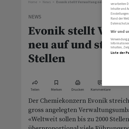
Home
News
Evonik stellt Verwaltung neu auf und streich
verarbeiten D
Inhalte und A
Einstellungen
NEWS
Rand der Webs
Datenschutze
Evonik stellt Verw
Wir und u
Verwendung ge
neu auf und streic
Informationen
Inhalten, Zi
Liste der P
Stellen
Teilen
Merken
Drucken
Kommentare
Der Chemiekonzern Evonik streich
gross angelegten Verwaltungsumbau
«Weltweit sollen bis zu 2000 Stelle
überproportional viele Führungspo