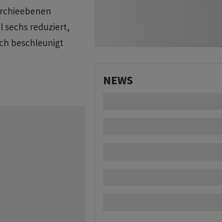
rarchieebenen
 sechs reduziert,
ich beschleunigt
NEWS