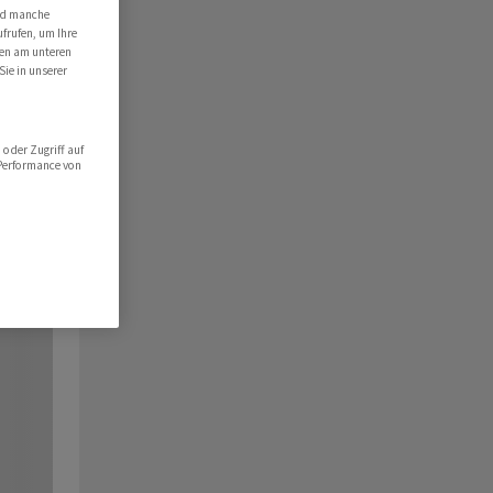
ind manche
ufrufen, um Ihre
ten am unteren
Sie in unserer
oder Zugriff auf
 Performance von