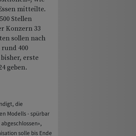
sen mitteilte.
500 Stellen
er Konzern 33
ten sollen nach
 rund 400
 bisher, erste
24 geben.
digt, die
en Modells - spürbar
zt abgeschlossen»,
sation solle bis Ende