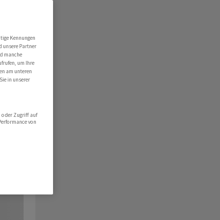
utige Kennungen
d unsere Partner
ind manche
ufrufen, um Ihre
ten am unteren
Sie in unserer
oder Zugriff auf
 Performance von