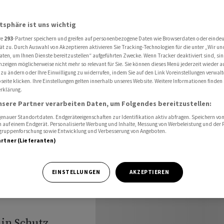
 war das Thema fremd'
atsphäre ist uns wichtig
re
293
-Partner speichern und greifen auf personenbezogene Daten wie Browserdaten oder einde
r zu VW-
ät zu. Durch Auswahl von Akzeptieren aktivieren Sie Tracking-Technologien für die unter „Wir un
aten, um Ihnen Dienste bereitzustellen“ aufgeführten Zwecke. Wenn Tracker deaktiviert sind, s
nzeigen möglicherweise nicht mehr so relevant für Sie. Sie können dieses Menü jederzeit wieder a
war das
 zu ändern oder Ihre Einwilligung zu widerrufen, indem Sie auf den Link Voreinstellungen verwal
eite klicken. Ihre Einstellungen gelten innerhalb unseres Website. Weitere Informationen finden 
rklärung.
nsere Partner verarbeiten Daten, um Folgendes bereitzustellen:
nauer Standortdaten. Endgeräteeigenschaften zur Identifikation aktiv abfragen. Speichern von 
 auf einem Endgerät. Personalisierte Werbung und Inhalte, Messung von Werbeleistung und der
elgruppenforschung sowie Entwicklung und Verbesserung von Angeboten.
artner (Lieferanten)
nd.» Der frühere
EINSTELLUNGEN
AKZEPTIEREN
hat seinen
 in Schutz