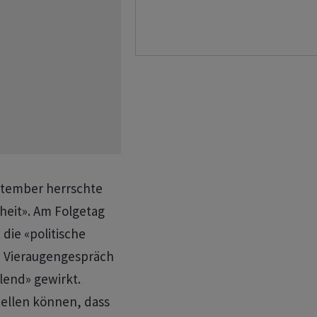
ptember herrschte
heit». Am Folgetag
die «politische
m Vieraugengespräch
lend» gewirkt.
tellen können, dass