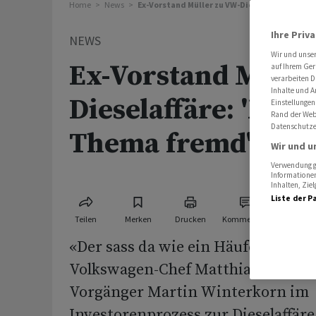
Home
News
Ex-Vorstand Müller zu VW-Dieselaffäre: 'Mir
Ihre Priv
NEWS
Wir und unse
Ex-Vorstand Mülle
auf Ihrem Ger
verarbeiten D
Inhalte und A
Dieselaffäre: 'Mir 
Einstellungen
Rand der Webs
Datenschutze
Thema fremd'
Wir und u
Verwendung ge
Informationen
Inhalten, Zi
Liste der P
Teilen
Merken
Drucken
Kommentare
«Der sass da wie ein Häufchen Ele
Volkswagen-Chef Matthias Müller 
Vorgänger Martin Winterkorn im
Investorenprozess zur Dieselaffäre