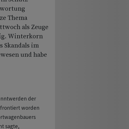
twortung
nze Thema
ittwoch als Zeuge
ig. Winterkorn
es Skandals im
gewesen und habe
kanntwerden der
frontiert worden
portwagenbauers
ht sagte,