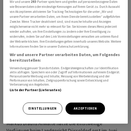
Wir und unsere
293
-Partner speichern und greifen auf personenbezogene Daten
Re per einstweiliger Verfügung dazu zwingen, für seine
wie Browserdaten oder eindeutige Kennungen auf Ihrem Gerät zu. Durch Auswahl
von Akzeptieren aktivieren Sie Tracking-Technologien für die unter „Wir und
zahllosen Prozesse die vereinbarte Deckungssumme
unsere Partner verarbeiten Daten, um Ihnen Dienste bereitzustellen“ aufgeführten
von 10 Millionen Euro bereitzustellen. Die Swiss Re
Zwecke. Wenn Tracker deaktiviert sind, sind manche Inhalte und Anzeigen
möglicherweise nicht mehr so relevant für Sie. Sie können dieses Menü jederzeit
weigert sich jedoch und verweist auf die im Vertrag
wieder aufrufen, um Ihre Einstellungen zu ändern oder Ihre Einwilligung zu
enthaltene "Serienschadensklausel". Ihr zufolge müsse
widerrufen, indem Sie auf den Link Voreinstellungen verwalten am unteren Rand
der Webseite klicken. Ihre Einstellungen gelten innerhalb unseres Website. Weitere
die Managerhaftpflicht nicht für die Folgen eintreten,
Informationen finden Sie in unserer Datenschutzerklärung.
die allesamt aus einem einzigen Schadensfall stammen.
Wir und unsere Partner verarbeiten Daten, um Folgendes
Ihre endgültige Entscheidung will die Kammer am 13.
bereitzustellen:
Juli verkünden.
Verwendung genauer Standortdaten. Endgeräteeigenschaften zur Identifikation
aktiv abfragen. Speichern von oder Zugriff auf Informationen auf einem Endgerät.
Personalisierte Werbung und Inhalte, Messung von Werbeleistung und der
Das Gericht sah auch keinen Grund, im Eilverfahren per
Performance von Inhalten, Zielgruppenforschung sowie Entwicklung und
Verbesserung von Angeboten.
einstweiliger Verfügung dem Kläger Markus Braun
Liste der Partner (Lieferanten)
vorläufigen Rechtsschutz zu gewähren. Sie sehe da
"keine Eilbedürftigkeit", betonte die Richterin. "Dass
zahllose Verfahren auf ihren Mandanten zukommen
EINSTELLUNGEN
AKZEPTIEREN
werden, wissen sie doch schon seit zweieinhalb Jahren."
Markus Brauns Anwälte hatte die einstweilige
Verfügung beim Landgericht Düsseldorf erst im Juni