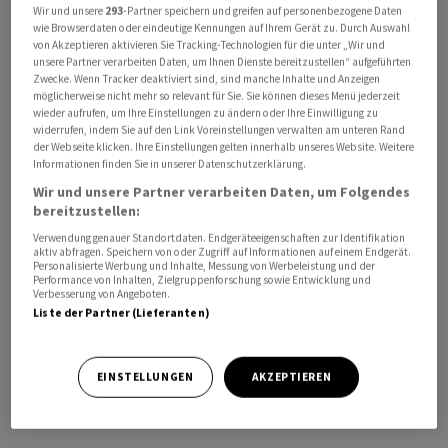
Wir und unsere
293
-Partner speichern und greifen auf personenbezogene Daten
zum Ort des Geschehens gefahren. Zudem hätten
wie Browserdaten oder eindeutige Kennungen auf Ihrem Gerät zu. Durch Auswahl
Sicherheitskräfte das umliegende Gebiet abgesperrt.
von Akzeptieren aktivieren Sie Tracking-Technologien für die unter „Wir und
unsere Partner verarbeiten Daten, um Ihnen Dienste bereitzustellen“ aufgeführten
Offizielle Angaben zur Ursache der Explosionen sowie zu
Zwecke. Wenn Tracker deaktiviert sind, sind manche Inhalte und Anzeigen
möglichen Schäden oder Opfern lagen zunächst nicht
möglicherweise nicht mehr so relevant für Sie. Sie können dieses Menü jederzeit
wieder aufrufen, um Ihre Einstellungen zu ändern oder Ihre Einwilligung zu
vor.
widerrufen, indem Sie auf den Link Voreinstellungen verwalten am unteren Rand
der Webseite klicken. Ihre Einstellungen gelten innerhalb unseres Website. Weitere
Macron war am späten Montagabend als erster
Informationen finden Sie in unserer Datenschutzerklärung.
Staatschef eines EU-Mitgliedslandes seit 2010 zu einem
Wir und unsere Partner verarbeiten Daten, um Folgendes
bereitzustellen:
Besuch nach Syrien gereist. Ungeachtet der Berichte
Verwendung genauer Standortdaten. Endgeräteeigenschaften zur Identifikation
über die Explosionen meldete die staatliche syrische
aktiv abfragen. Speichern von oder Zugriff auf Informationen auf einem Endgerät.
Nachrichtenagentur SANA, Macron treffe derzeit im
Personalisierte Werbung und Inhalte, Messung von Werbeleistung und der
Performance von Inhalten, Zielgruppenforschung sowie Entwicklung und
Präsidentenpalast mit dem syrischen Präsidenten
Verbesserung von Angeboten.
Liste der Partner (Lieferanten)
Ahmed al-Scharaa zusammen. Der Pariser Élysée-Palast
teilte mit, Präsident Macron gehe es gut. Er befindet
sich im syrischen Präsidentenpalast, wo erweiterte
EINSTELLUNGEN
AKZEPTIEREN
Gespräche mit Delegationen beider Länder
laufen./arj/DP/mis