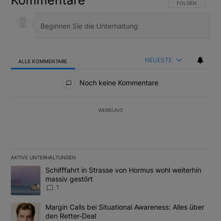
Kommentare
FOLGE DIESER U
FOLGEN
NEUESTE
ALLE KOMMENTARE
Alle Kommentare
Noch keine Kommentare
WERBUNG
AKTIVE UNTERHALTUNGEN
Das Folgende ist eine Liste der am meisten kommentierten Artikel
Ein Trendartikel mit dem Titel "Schifffahrt in Strasse von Hormus
Schifffahrt in Strasse von Hormus wohl weiterhin
massiv gestört
1
Ein Trendartikel mit dem Titel "Margin Calls bei Situational Awar
Margin Calls bei Situational Awareness: Alles über
den Retter-Deal