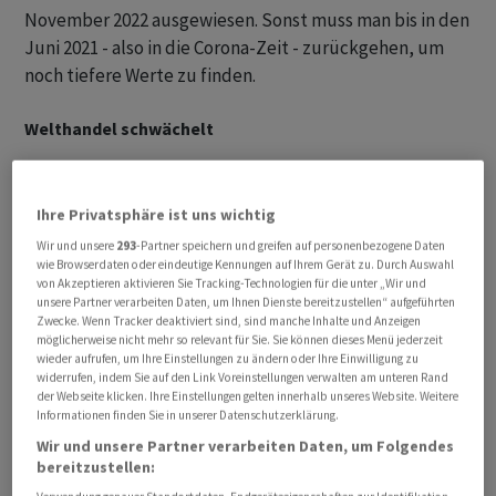
November 2022 ausgewiesen. Sonst muss man bis in den
Juni 2021 - also in die Corona-Zeit - zurückgehen, um
noch tiefere Werte zu finden.
Welthandel schwächelt
Für Ökonomen kommt der Rückgang nicht
überraschend. Der weltweite Warenhandel habe derzeit
Ihre Privatsphäre ist uns wichtig
ein Volumen, welches klar unter dem langjährigen
Wir und unsere
293
-Partner speichern und greifen auf personenbezogene Daten
Durchschnitt liege, sagte etwa Arthur Jurus von Oddo
wie Browserdaten oder eindeutige Kennungen auf Ihrem Gerät zu. Durch Auswahl
von Akzeptieren aktivieren Sie Tracking-Technologien für die unter „Wir und
BHF Schweiz auf Anfrage. Dem könnten sich die hiesigen
unsere Partner verarbeiten Daten, um Ihnen Dienste bereitzustellen“ aufgeführten
Exporteure nicht entziehen.
Zwecke. Wenn Tracker deaktiviert sind, sind manche Inhalte und Anzeigen
möglicherweise nicht mehr so relevant für Sie. Sie können dieses Menü jederzeit
wieder aufrufen, um Ihre Einstellungen zu ändern oder Ihre Einwilligung zu
Er geht denn auch davon aus, dass die Flaute anhalten
widerrufen, indem Sie auf den Link Voreinstellungen verwalten am unteren Rand
der Webseite klicken. Ihre Einstellungen gelten innerhalb unseres Website. Weitere
wird. Ein Vorteil für die Schweizer Exportindustrie sei
Informationen finden Sie in unserer Datenschutzerklärung.
immerhin, dass sie die rückläufige weltweite Nachfrage
Wir und unsere Partner verarbeiten Daten, um Folgendes
dank ihrer Spezialisierung unterdurchschnittlich zu
bereitzustellen:
spüren bekomme.