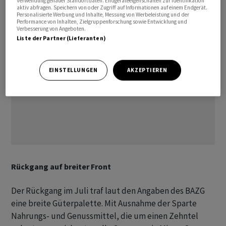
Verwendung genauer Standortdaten. Endgeräteeigenschaften zur Identifikation
aktiv abfragen. Speichern von oder Zugriff auf Informationen auf einem Endgerät.
Personalisierte Werbung und Inhalte, Messung von Werbeleistung und der
Performance von Inhalten, Zielgruppenforschung sowie Entwicklung und
Verbesserung von Angeboten.
Liste der Partner (Lieferanten)
EINSTELLUNGEN
AKZEPTIEREN
Rückgang auf breiter Front
Der Rückgang im Juli traf laut den Angaben des BAZG
eine breite Güterpalette. Mit Ausnahme der Sparte
Nahrungs- und Genussmittel, die um einen Zehntel