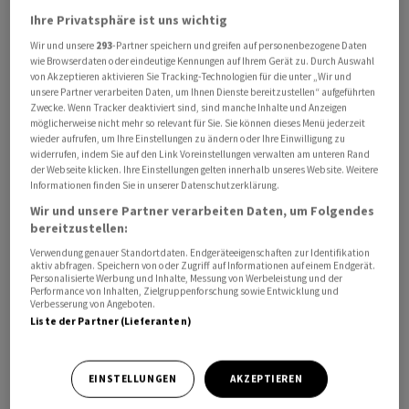
Barometer weiterhin über der Wachstumsschwelle von
Ihre Privatsphäre ist uns wichtig
50 Punkten.
Wir und unsere
293
-Partner speichern und greifen auf personenbezogene Daten
wie Browserdaten oder eindeutige Kennungen auf Ihrem Gerät zu. Durch Auswahl
von Akzeptieren aktivieren Sie Tracking-Technologien für die unter „Wir und
Stabile Lage
unsere Partner verarbeiten Daten, um Ihnen Dienste bereitzustellen“ aufgeführten
Zwecke. Wenn Tracker deaktiviert sind, sind manche Inhalte und Anzeigen
möglicherweise nicht mehr so relevant für Sie. Sie können dieses Menü jederzeit
Damit falle der Blick nach vorne vorsichtig positiv aus,
wieder aufrufen, um Ihre Einstellungen zu ändern oder Ihre Einwilligung zu
heisst es in einer Mitteilung vom Dienstag. Zwar habe
widerrufen, indem Sie auf den Link Voreinstellungen verwalten am unteren Rand
der Webseite klicken. Ihre Einstellungen gelten innerhalb unseres Website. Weitere
sich die Exportstimmung seit Anfang Jahr «kaum
Informationen finden Sie in unserer Datenschutzerklärung.
verändert». Da aber gleichzeitig die Weltlage
Wir und unsere Partner verarbeiten Daten, um Folgendes
herausfordernd bleibe, sei die stabile Ausgangslage
bereitzustellen:
angesichts der geopolitischen und wirtschaftlichen
Verwendung genauer Standortdaten. Endgeräteeigenschaften zur Identifikation
Herausforderungen «bemerkenswert».
aktiv abfragen. Speichern von oder Zugriff auf Informationen auf einem Endgerät.
Personalisierte Werbung und Inhalte, Messung von Werbeleistung und der
Performance von Inhalten, Zielgruppenforschung sowie Entwicklung und
Verbesserung von Angeboten.
In Bezug auf die grössten Sorgen der KMU habe sich die
Liste der Partner (Lieferanten)
Wahrnehmung der befragten Firmen indes verschoben.
Galt im Vorhalbjahr noch der Zollstreit als ein zentrales
Problemfeld, sei es nun der Nahost-Konflikt.
EINSTELLUNGEN
AKZEPTIEREN