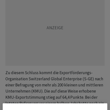
Zu diesem Schluss kommt die Exportförderungs-
Organisation Switzerland Global Enterprise (S-GE) nach
einer Befragung von mehr als 200 kleinen und mittleren
Unternehmen (KMU). Die auf diese Weise erhobene
KMU-Exportstimmung stieg auf 64,4 Punkte. Bei der
letzten Befragung vor einem halben Jahr hatte noch ein
Wert von 63,5 Punkten resultiert. Damit liege das