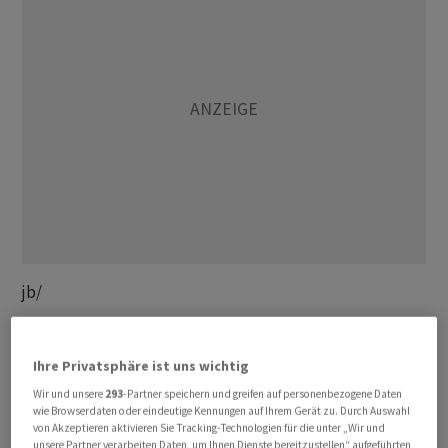
jb/
(AWP)
Ihre Privatsphäre ist uns wichtig
Wir und unsere
293
-Partner speichern und greifen auf personenbezogene Daten
wie Browserdaten oder eindeutige Kennungen auf Ihrem Gerät zu. Durch Auswahl
von Akzeptieren aktivieren Sie Tracking-Technologien für die unter „Wir und
unsere Partner verarbeiten Daten, um Ihnen Dienste bereitzustellen“ aufgeführten