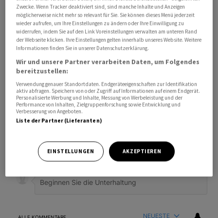
Zwecke. Wenn Tracker deaktiviert sind, sind manche Inhalte und Anzeigen
möglicherweise nicht mehr so relevant für Sie. Sie können dieses Menü jederzeit
wieder aufrufen, um Ihre Einstellungen zu ändern oder Ihre Einwilligung zu
widerrufen, indem Sie auf den Link Voreinstellungen verwalten am unteren Rand
der Webseite klicken. Ihre Einstellungen gelten innerhalb unseres Website. Weitere
Informationen finden Sie in unserer Datenschutzerklärung.
Wir und unsere Partner verarbeiten Daten, um Folgendes
bereitzustellen:
Verwendung genauer Standortdaten. Endgeräteeigenschaften zur Identifikation
aktiv abfragen. Speichern von oder Zugriff auf Informationen auf einem Endgerät.
Personalisierte Werbung und Inhalte, Messung von Werbeleistung und der
Performance von Inhalten, Zielgruppenforschung sowie Entwicklung und
Verbesserung von Angeboten.
Bevorzugte Quelle
So funktioniert's
Liste der Partner (Lieferanten)
ANMELDEN
|
REGISTRIEREN
EINSTELLUNGEN
AKZEPTIEREN
Kommentare
FOLGE DIESER U
FOLGEN
NEUESTE
ALLE KOMMENTARE