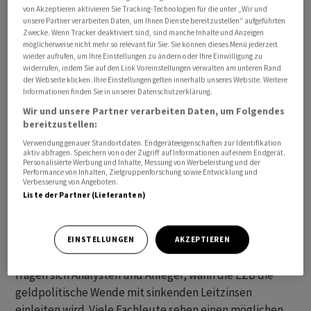
von Akzeptieren aktivieren Sie Tracking-Technologien für die unter „Wir und
erklärte Lagarde. Die Arbeitnehmer forderten eine
unsere Partner verarbeiten Daten, um Ihnen Dienste bereitzustellen“ aufgeführten
Kompensation für die steigenden Preise. Die
Zwecke. Wenn Tracker deaktiviert sind, sind manche Inhalte und Anzeigen
möglicherweise nicht mehr so relevant für Sie. Sie können dieses Menü jederzeit
Entwicklung der Löhne und Gehälter hänge
wieder aufrufen, um Ihre Einstellungen zu ändern oder Ihre Einwilligung zu
entscheidend von den Tarifverhandlungen ab.
widerrufen, indem Sie auf den Link Voreinstellungen verwalten am unteren Rand
der Webseite klicken. Ihre Einstellungen gelten innerhalb unseres Website. Weitere
Informationen finden Sie in unserer Datenschutzerklärung.
Der Prozess rückläufiger Inflationsraten dürfte sich
Wir und unsere Partner verarbeiten Daten, um Folgendes
zwar fortsetzen, erwartet die EZB-Chefin. Der
bereitzustellen:
geldpolitische Rat der Notenbank müsse für
Verwendung genauer Standortdaten. Endgeräteeigenschaften zur Identifikation
Kursänderungen aber zunächst zuversichtlich sein, dass
aktiv abfragen. Speichern von oder Zugriff auf Informationen auf einem Endgerät.
Personalisierte Werbung und Inhalte, Messung von Werbeleistung und der
das Inflationsziel der Notenbank von zwei Prozent
Performance von Inhalten, Zielgruppenforschung sowie Entwicklung und
Verbesserung von Angeboten.
nachhaltig erreicht werde.
Liste der Partner (Lieferanten)
Lagarde bekräftigte damit Äusserungen von der
jüngsten EZB-Zinssitzung Ende Januar. Wegen der
EINSTELLUNGEN
AKZEPTIEREN
sinkenden Inflation und der schwächelnden Wirtschaft
fragen sich Analysten und Anleger, wann die EZB die
geldpolitische Wende mit sinkenden Leitzinsen
einleiten wird. Viele Fachleute sehen einen möglichen