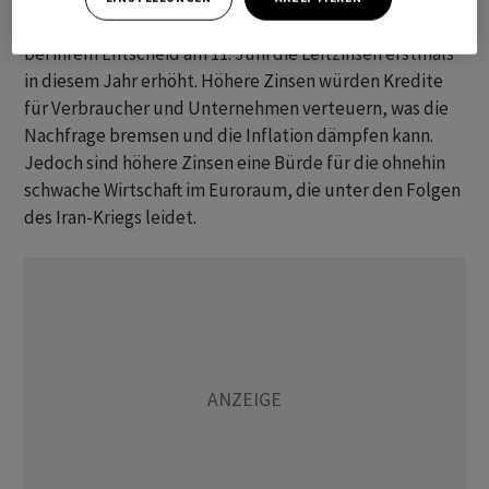
den Finanzmärkten wird damit gerechnet, dass die EZB
bei ihrem Entscheid am 11. Juni die Leitzinsen erstmals
in diesem Jahr erhöht. Höhere Zinsen würden Kredite
für Verbraucher und Unternehmen verteuern, was die
Nachfrage bremsen und die Inflation dämpfen kann.
Jedoch sind höhere Zinsen eine Bürde für die ohnehin
schwache Wirtschaft im Euroraum, die unter den Folgen
des Iran-Kriegs leidet.