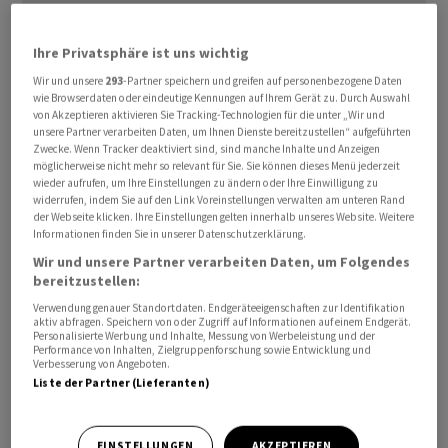
Ihre Privatsphäre ist uns wichtig
Wir und unsere
293
-Partner speichern und greifen auf personenbezogene Daten
wie Browserdaten oder eindeutige Kennungen auf Ihrem Gerät zu. Durch Auswahl
von Akzeptieren aktivieren Sie Tracking-Technologien für die unter „Wir und
unsere Partner verarbeiten Daten, um Ihnen Dienste bereitzustellen“ aufgeführten
Die Verbraucher rechnen auch mittelfristig mit einer
Zwecke. Wenn Tracker deaktiviert sind, sind manche Inhalte und Anzeigen
möglicherweise nicht mehr so relevant für Sie. Sie können dieses Menü jederzeit
erhöhten Inflation, wie die Umfrage weiter zeigt. In den
wieder aufrufen, um Ihre Einstellungen zu ändern oder Ihre Einwilligung zu
kommenden drei Jahren erwarten sie eine
widerrufen, indem Sie auf den Link Voreinstellungen verwalten am unteren Rand
der Webseite klicken. Ihre Einstellungen gelten innerhalb unseres Website. Weitere
durchschnittliche Teuerungsrate von 2,9 Prozent. Im
Informationen finden Sie in unserer Datenschutzerklärung.
März waren es allerdings noch 3,0 Prozent. Die EZB
Wir und unsere Partner verarbeiten Daten, um Folgendes
strebt mittelfristig eine Inflationsrate von zwei Prozent
bereitzustellen:
im Euroraum an. Hier sieht die Notenbank ihr oberstes
Verwendung genauer Standortdaten. Endgeräteeigenschaften zur Identifikation
Ziel erreicht, für einen stabilen Euro zu sorgen. Der Iran-
aktiv abfragen. Speichern von oder Zugriff auf Informationen auf einem Endgerät.
Personalisierte Werbung und Inhalte, Messung von Werbeleistung und der
Krieg hat die Inflation im Euroraum auf 3,0 Prozent im
Performance von Inhalten, Zielgruppenforschung sowie Entwicklung und
Verbesserung von Angeboten.
April getrieben und damit deutlich über die Zielmarke
Liste der Partner (Lieferanten)
der EZB.
Die Notenbank steht daher unter Druck zu reagieren. An
EINSTELLUNGEN
AKZEPTIEREN