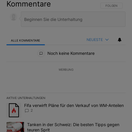
Kommentare
FOLGE DIESER U
FOLGEN
NEUESTE
ALLE KOMMENTARE
Alle Kommentare
Noch keine Kommentare
WERBUNG
AKTIVE UNTERHALTUNGEN
Das Folgende ist eine Liste der am meisten kommentierten Artikel
Ein Trendartikel mit dem Titel "Fifa verwirft Pläne für den Verk
Fifa verwirft Pläne für den Verkauf von WM-Anteilen
2
Ein Trendartikel mit dem Titel "Tanken in der Schweiz: Die best
Tanken in der Schweiz: Die besten Tipps gegen
teuren Sprit