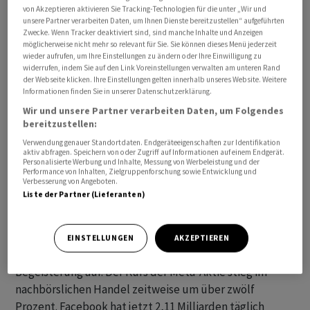
von Akzeptieren aktivieren Sie Tracking-Technologien für die unter „Wir und
Entwicklung virtueller Welten und der Geräte dafür aus.
unsere Partner verarbeiten Daten, um Ihnen Dienste bereitzustellen“ aufgeführten
Der operative Verlust der Reality Labs stieg auf 4,65
Zwecke. Wenn Tracker deaktiviert sind, sind manche Inhalte und Anzeigen
möglicherweise nicht mehr so relevant für Sie. Sie können dieses Menü jederzeit
Milliarden Dollar von 4,3 Milliarden Dollar ein Jahr zuvor.
wieder aufrufen, um Ihre Einstellungen zu ändern oder Ihre Einwilligung zu
Der Umsatz des Bereichs stieg derweil von 727 Millionen
widerrufen, indem Sie auf den Link Voreinstellungen verwalten am unteren Rand
der Webseite klicken. Ihre Einstellungen gelten innerhalb unseres Website. Weitere
auf knapp 1,1 Milliarden Dollar. Anleger hatten sich
Informationen finden Sie in unserer Datenschutzerklärung.
wiederholt besorgt gezeigt, dass Meta zu viel Geld für
Wir und unsere Partner verarbeiten Daten, um Folgendes
eine Technologie mit ungewissen Gewinnaussichten
bereitzustellen:
ausgebe. Die Zweifel wurden im vergangenen Jahr
Verwendung genauer Standortdaten. Endgeräteeigenschaften zur Identifikation
zeitweise stärker, als sich das Geschäft mit Online-
aktiv abfragen. Speichern von oder Zugriff auf Informationen auf einem Endgerät.
Personalisierte Werbung und Inhalte, Messung von Werbeleistung und der
Werbung insgesamt verlangsamt hatte. Gründer und
Performance von Inhalten, Zielgruppenforschung sowie Entwicklung und
Verbesserung von Angeboten.
Chef Mark Zuckerberg hatte aber auch damals schon
Liste der Partner (Lieferanten)
bekräftigt, dass er im Metaverse die Zukunft sehe und
deshalb die Investitionen hoch halten werde.
EINSTELLUNGEN
AKZEPTIEREN
Die aktuellen Zahlen nahmen die Anleger aber mit
Begeisterung auf. Der Kurs der Meta-Aktie stieg im
nachbörslichen Handel zeitweise um über zwölf
Prozent. Facebook hat jetzt 2,11 Milliarden täglich