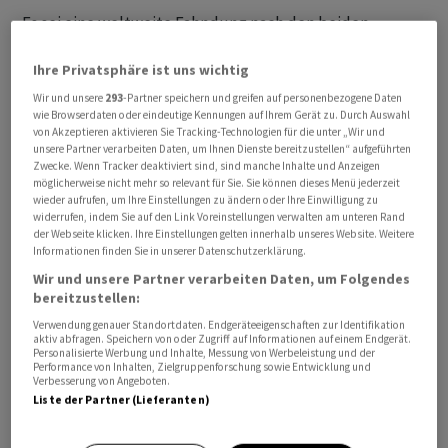
Es sei eine weltweite Fahndung nach den beiden
Gesuchten eingeleitet worden. Laut den Haftbefehlen
Ihre Privatsphäre ist uns wichtig
sollen die beiden Männer zwischen 2019 und 2021 an
Angriffen der Gruppen auf insgesamt 130 Unternehmen
Wir und unsere
293
-Partner speichern und greifen auf personenbezogene Daten
wie Browserdaten oder eindeutige Kennungen auf Ihrem Gerät zu. Durch Auswahl
und Einrichtungen in Deutschland beteiligt gewesen
von Akzeptieren aktivieren Sie Tracking-Technologien für die unter „Wir und
sein. In 25 Fällen sei das geforderte Lösegeld bezahlt
unsere Partner verarbeiten Daten, um Ihnen Dienste bereitzustellen“ aufgeführten
Zwecke. Wenn Tracker deaktiviert sind, sind manche Inhalte und Anzeigen
worden. Der Gesamtlösegeldschaden belaufe sich auf
möglicherweise nicht mehr so relevant für Sie. Sie können dieses Menü jederzeit
rund 1,8 Millionen Euro.
wieder aufrufen, um Ihre Einstellungen zu ändern oder Ihre Einwilligung zu
widerrufen, indem Sie auf den Link Voreinstellungen verwalten am unteren Rand
der Webseite klicken. Ihre Einstellungen gelten innerhalb unseres Website. Weitere
Wirtschaftlicher Schaden in Höhe von rund 35 Millionen
Informationen finden Sie in unserer Datenschutzerklärung.
Euro
Wir und unsere Partner verarbeiten Daten, um Folgendes
bereitzustellen:
Diese Attacken führten in Deutschland laut der
Verwendung genauer Standortdaten. Endgeräteeigenschaften zur Identifikation
Mitteilung zu wirtschaftlichen Schäden in Höhe von
aktiv abfragen. Speichern von oder Zugriff auf Informationen auf einem Endgerät.
Personalisierte Werbung und Inhalte, Messung von Werbeleistung und der
rund 35 Millionen Euro. Alleine einem Unternehmen aus
Performance von Inhalten, Zielgruppenforschung sowie Entwicklung und
Verbesserung von Angeboten.
Baden-Württemberg sei ein Schaden in Höhe von rund 9
Liste der Partner (Lieferanten)
Millionen Euro entstanden.