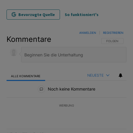
Bevorzugte Quelle
So funktioniert's
ANMELDEN
|
REGISTRIEREN
Kommentare
FOLGE DIESER U
FOLGEN
NEUESTE
ALLE KOMMENTARE
Alle Kommentare
Noch keine Kommentare
WERBUNG