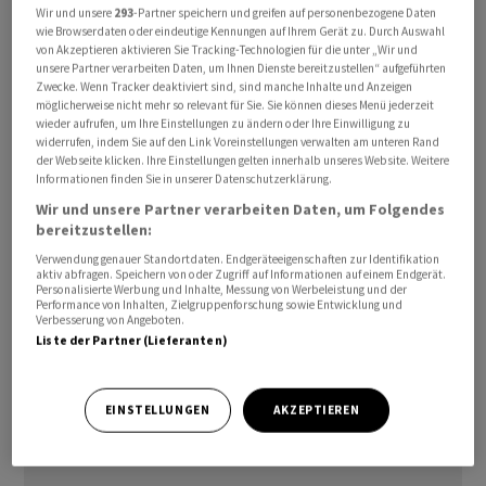
Wir und unsere
293
-Partner speichern und greifen auf personenbezogene Daten
Das Wachstum falle zudem in eine Zeit, in der globale
wie Browserdaten oder eindeutige Kennungen auf Ihrem Gerät zu. Durch Auswahl
Lieferketten von Unsicherheiten geprägt seien. Das
von Akzeptieren aktivieren Sie Tracking-Technologien für die unter „Wir und
unsere Partner verarbeiten Daten, um Ihnen Dienste bereitzustellen“ aufgeführten
habe sich insbesondere bei Kaffee und Kakao
Zwecke. Wenn Tracker deaktiviert sind, sind manche Inhalte und Anzeigen
bemerkbar gemacht. Fairtrade habe mit einer Erhöhung
möglicherweise nicht mehr so relevant für Sie. Sie können dieses Menü jederzeit
der Fairtrade-Mindestpreise und Fairtrade-Prämien für
wieder aufrufen, um Ihre Einstellungen zu ändern oder Ihre Einwilligung zu
widerrufen, indem Sie auf den Link Voreinstellungen verwalten am unteren Rand
Kakao darauf reagiert. Im laufenden Jahr sollen nun die
der Webseite klicken. Ihre Einstellungen gelten innerhalb unseres Website. Weitere
Mindestpreise und Prämien für Kaffee überprüft
Informationen finden Sie in unserer Datenschutzerklärung.
werden.
Wir und unsere Partner verarbeiten Daten, um Folgendes
bereitzustellen:
Die Stiftung hat sich dem Fairtrade-Prinzip
Verwendung genauer Standortdaten. Endgeräteeigenschaften zur Identifikation
aktiv abfragen. Speichern von oder Zugriff auf Informationen auf einem Endgerät.
verschrieben. Dafür wird ein Mindestpreis als
Personalisierte Werbung und Inhalte, Messung von Werbeleistung und der
Performance von Inhalten, Zielgruppenforschung sowie Entwicklung und
Sicherheitsnetz bei Preisschwankungen festgesetzt. Er
Verbesserung von Angeboten.
orientiert sich den Angaben zufolge an den
Liste der Partner (Lieferanten)
durchschnittlichen Produktionskosten für eine
nachhaltige Produktion.
EINSTELLUNGEN
AKZEPTIEREN