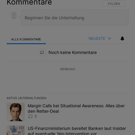
Kommentare
FOLGE DIESER U
FOLGEN
NEUESTE
ALLE KOMMENTARE
Alle Kommentare
Noch keine Kommentare
WERBUNG
AKTIVE UNTERHALTUNGEN
Das Folgende ist eine Liste der am meisten kommentierten Artikel
Ein Trendartikel mit dem Titel "Margin Calls bei Situational Awar
Margin Calls bei Situational Awareness: Alles über
den Retter-Deal
3
Ein Trendartikel mit dem Titel "US-Finanzministerium bereitet Ban
US-Finanzministerium bereitet Banken laut Insider
auf eventuelle Yen-Intervention vor