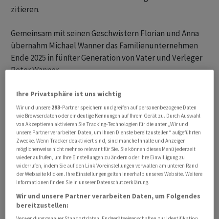
zitieren.
Gemeinsam mit seinen Geschwistern Florian und Anna
übernahm Michael Wanner das Familienunternehmen
Ende 2025 in fünfter Generation von Vater und Verleger
Peter Wanner.
Zu CH Media gehören unter anderen die «Aargauer
Ihre Privatsphäre ist uns wichtig
Zeitung», das «St. Galler Tagblatt», die «Luzerner
Wir und unsere
293
-Partner speichern und greifen auf personenbezogene Daten
wie Browserdaten oder eindeutige Kennungen auf Ihrem Gerät zu. Durch Auswahl
Zeitung», das Onlineportal «Watson» sowie zahlreiche
von Akzeptieren aktivieren Sie Tracking-Technologien für die unter „Wir und
private TV- und Radiostationen wie Tele Züri.
unsere Partner verarbeiten Daten, um Ihnen Dienste bereitzustellen“ aufgeführten
Zwecke. Wenn Tracker deaktiviert sind, sind manche Inhalte und Anzeigen
möglicherweise nicht mehr so relevant für Sie. Sie können dieses Menü jederzeit
Schritt seit längeren geplant
wieder aufrufen, um Ihre Einstellungen zu ändern oder Ihre Einwilligung zu
widerrufen, indem Sie auf den Link Voreinstellungen verwalten am unteren Rand
der Webseite klicken. Ihre Einstellungen gelten innerhalb unseres Website. Weitere
Der Schritt sei beidseits seit Längerem geplant
Informationen finden Sie in unserer Datenschutzerklärung.
gewesen, sagte CEO Michael Wanner in einem Interview
Wir und unsere Partner verarbeiten Daten, um Folgendes
mit den eigenen Zeitungen. «Die vollständige
bereitzustellen:
Rückführung des Unternehmens in Familienbesitz ist
Verwendung genauer Standortdaten. Endgeräteeigenschaften zur Identifikation