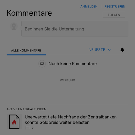
ANMELDEN
|
REGISTRIEREN
Kommentare
FOLGE DIESER U
FOLGEN
NEUESTE
ALLE KOMMENTARE
Alle Kommentare
Noch keine Kommentare
WERBUNG
AKTIVE UNTERHALTUNGEN
Das Folgende ist eine Liste der am meisten kommentierten Artikel
Ein Trendartikel mit dem Titel "Unerwartet tiefe Nachfrage der 
Unerwartet tiefe Nachfrage der Zentralbanken
könnte Goldpreis weiter belasten
5