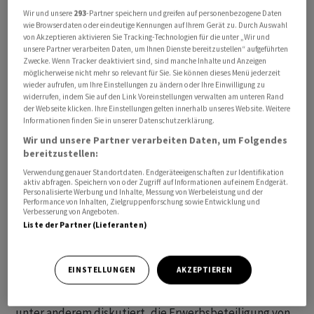
Das entspreche fast einem Drittel (30 Prozent) aller
Wir und unsere
293
-Partner speichern und greifen auf personenbezogene Daten
wie Browserdaten oder eindeutige Kennungen auf Ihrem Gerät zu. Durch Auswahl
Erwerbspersonen hierzulande, also Erwerbstätige und
von Akzeptieren aktivieren Sie Tracking-Technologien für die unter „Wir und
Erwerbslose, die dem Arbeitsmarkt im vergangenen
unsere Partner verarbeiten Daten, um Ihnen Dienste bereitzustellen“ aufgeführten
Zwecke. Wenn Tracker deaktiviert sind, sind manche Inhalte und Anzeigen
Jahr zur Verfügung standen.
möglicherweise nicht mehr so relevant für Sie. Sie können dieses Menü jederzeit
wieder aufrufen, um Ihre Einstellungen zu ändern oder Ihre Einwilligung zu
widerrufen, indem Sie auf den Link Voreinstellungen verwalten am unteren Rand
«Jüngere Altersgruppen werden die Babyboomer
der Webseite klicken. Ihre Einstellungen gelten innerhalb unseres Website. Weitere
zahlenmässig nicht ersetzen können», rechnen die
Informationen finden Sie in unserer Datenschutzerklärung.
Wiesbadener Statistiker vor. Obwohl die 60- bis 64-
Wir und unsere Partner verarbeiten Daten, um Folgendes
bereitzustellen:
Jährigen bereits im Übergang zum Ruhestand waren,
stellten sie im Jahr 2025 noch 4,5 Millionen
Verwendung genauer Standortdaten. Endgeräteeigenschaften zur Identifikation
aktiv abfragen. Speichern von oder Zugriff auf Informationen auf einem Endgerät.
Erwerbspersonen. Aus der Altersgruppe der 55- bis 59-
Personalisierte Werbung und Inhalte, Messung von Werbeleistung und der
Performance von Inhalten, Zielgruppenforschung sowie Entwicklung und
Jährigen waren 5,5 Millionen noch am Arbeitsmarkt
Verbesserung von Angeboten.
aktiv.
Liste der Partner (Lieferanten)
Jüngere Generationen erreichen diese zusammen 10
EINSTELLUNGEN
AKZEPTIEREN
Millionen Erwerbspersonen jeweils nicht ganz. Um dem
künftigen Arbeitskräftemangel entgegenzuwirken, wird
unter anderem diskutiert, die Erwerbsbeteiligung von