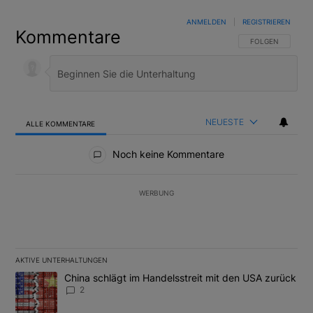
ANMELDEN
|
REGISTRIEREN
Kommentare
FOLGE DIESER U
FOLGEN
NEUESTE
ALLE KOMMENTARE
Alle Kommentare
Noch keine Kommentare
WERBUNG
AKTIVE UNTERHALTUNGEN
Das Folgende ist eine Liste der am meisten kommentierten Artikel
Ein Trendartikel mit dem Titel "China schlägt im Handelsstreit m
China schlägt im Handelsstreit mit den USA zurück
2