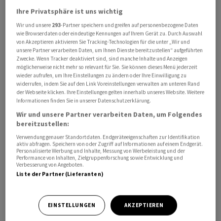
Verbraucherverordnung einhalte. Die Behörde wirft dem
Ihre Privatsphäre ist uns wichtig
Online-Riesen vor, dass dies in zahlreichen Punkten
Wir und unsere
293
-Partner speichern und greifen auf personenbezogene Daten
wie Browserdaten oder eindeutige Kennungen auf Ihrem Gerät zu. Durch Auswahl
nicht der Fall sei. Shein habe Verkaufsbestätigungen
von Akzeptieren aktivieren Sie Tracking-Technologien für die unter „Wir und
versandt, die nicht konform waren. So fehlten Preis,
unsere Partner verarbeiten Daten, um Ihnen Dienste bereitzustellen“ aufgeführten
Zwecke. Wenn Tracker deaktiviert sind, sind manche Inhalte und Anzeigen
Datum, Lieferzeitraum, Informationen zum Verkäufer
möglicherweise nicht mehr so relevant für Sie. Sie können dieses Menü jederzeit
und zur Garantie sowie zum Widerrufsrecht. Das
wieder aufrufen, um Ihre Einstellungen zu ändern oder Ihre Einwilligung zu
Widerrufsrecht sei auch nicht eingehalten worden.
widerrufen, indem Sie auf den Link Voreinstellungen verwalten am unteren Rand
der Webseite klicken. Ihre Einstellungen gelten innerhalb unseres Website. Weitere
Verbraucherinnen und Verbraucher hätten nicht unter
Informationen finden Sie in unserer Datenschutzerklärung.
den vorgesehenen Bedingungen vom Verkauf
Wir und unsere Partner verarbeiten Daten, um Folgendes
zurücktreten können. Auch habe Shein nicht
bereitzustellen:
ausreichend Informationen zu Umweltstandards ihrer
Verwendung genauer Standortdaten. Endgeräteeigenschaften zur Identifikation
aktiv abfragen. Speichern von oder Zugriff auf Informationen auf einem Endgerät.
Produkte geliefert - etwas mit Blick auf Mikroplastik,
Personalisierte Werbung und Inhalte, Messung von Werbeleistung und der
hiess es von der Behörde.
Performance von Inhalten, Zielgruppenforschung sowie Entwicklung und
Verbesserung von Angeboten.
Liste der Partner (Lieferanten)
Ein Sprecher von Shein stellte klar, dass das
Unternehmen die Strafe anfechten wolle. Es sei kein
EINSTELLUNGEN
AKZEPTIEREN
Schaden für Verbraucher ersichtlich geworden. Die von
der Behörde angemahnten Informationen seien im