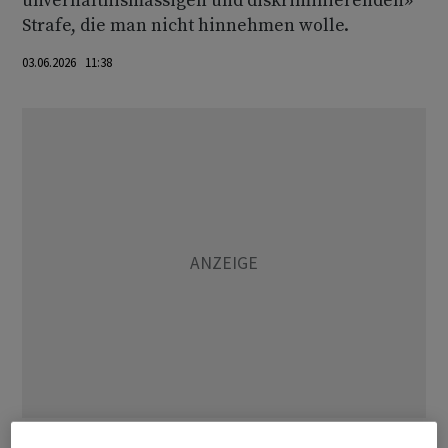
unverhältnismässigen und diskriminierenden»
Strafe, die man nicht hinnehmen wolle.
03.06.2026 11:38
Im vergangenen Jahr war geprüft worden, ob Shein die