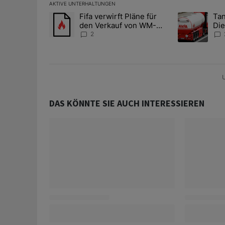
AKTIVE UNTERHALTUNGEN
Das Folgende ist eine Liste der am meisten kommentier
Fifa verwirft Pläne für
Tan
Ein Trendartikel mit dem Titel "Fifa verwirft Pläne f
Ein Trendartik
den Verkauf von WM-
Die
Anteilen
teu
2
U
DAS KÖNNTE SIE AUCH INTERESSIEREN