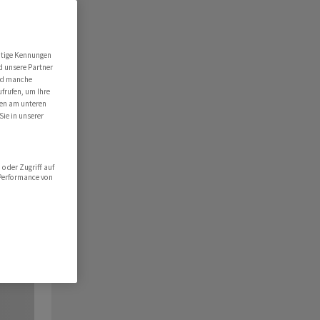
utige Kennungen
d unsere Partner
ind manche
ufrufen, um Ihre
ten am unteren
Sie in unserer
oder Zugriff auf
 Performance von