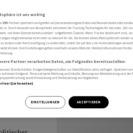
iterem Umsatzrückgang
atsphäre ist uns wichtig
re
293
-Partner speichern und greifen auf personenbezogene Daten wie Browserdaten oder einde
ät zu. Durch Auswahl von Akzeptieren aktivieren Sie Tracking-Technologien für die unter „Wir un
aten, um Ihnen Dienste bereitzustellen“ aufgeführten Zwecke. Wenn Tracker deaktiviert sind, s
nzeigen möglicherweise nicht mehr so relevant für Sie. Sie können dieses Menü jederzeit wieder a
rotz
 zu ändern oder Ihre Einwilligung zu widerrufen, indem Sie auf den Link Voreinstellungen verwal
eite klicken. Ihre Einstellungen gelten innerhalb unseres Website. Weitere Informationen finden 
rklärung.
ückgang
nsere Partner verarbeiten Daten, um Folgendes bereitzustellen:
nauer Standortdaten. Endgeräteeigenschaften zur Identifikation aktiv abfragen. Speichern von 
 auf einem Endgerät. Personalisierte Werbung und Inhalte, Messung von Werbeleistung und der
elgruppenforschung sowie Entwicklung und Verbesserung von Angeboten.
artner (Lieferanten)
ossenschaften
EINSTELLUNGEN
AKZEPTIEREN
t im Jahr 2025
itischer