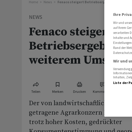
Home
News
Fenaco steigert Betriebsergebnis trotz we
Ihre Priv
NEWS
Wir und unse
Fenaco steigert
auf Ihrem Ger
verarbeiten D
Inhalte und A
Betriebsergebnis t
Einstellungen
Rand der Webs
Datenschutze
weiterem Umsatzr
Wir und u
Verwendung ge
Informationen
Inhalten, Zi
Liste der P
Teilen
Merken
Drucken
Kommentare
Der von landwirtschaftlichen Gen
getragene Agrarkonzern Fenaco ha
trotz hoher Kosten, gedrückter
Konsumentenstimmung und geopol