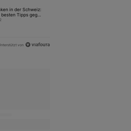
ten Artikel der letzten 7 days.
ken in der Schweiz:
ür den Verkauf von WM-Anteilen" mit 2 kommentare.
el mit dem Titel "Tanken in der Schweiz: Die besten Tipps gegen teu
 besten Tipps gegen
ren Sprit
2
nterstützt von