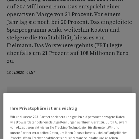
auf 207 Millionen Euro. Das entspricht einer
operativen Marge von 21 Prozent. Vor einem
Jahr lag sie noch bei 20 Prozent. Das eingeleitete
Sparprogramm senke weiterhin Kosten und
steigere die Profitabilität, hiess es von
Fielmann. Das Vorsteuerergebnis (EBT) legte
ebenfalls um 21 Prozent auf 108 Millionen Euro
zu.
13.07.2023 07:57
Ihre Privatsphäre ist uns wichtig
Wir und unsere
293
-Partner speichern und greifen auf personenbezogene Daten
wie Browserdaten oder eindeutige Kennungen auf Ihrem Gerät zu. Durch Auswahl
von Akzeptieren aktivieren Sie Tracking-Technologien für die unter „Wir und
unsere Partner verarbeiten Daten, um Ihnen Dienste bereitzustellen“ aufgeführten
Zwecke. Wenn Tracker deaktiviert sind, sind manche Inhalte und Anzeigen