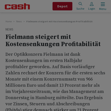
Depot
Suche
Login
Menu
Home
News
Fielmann steigert mit Kostensenkungen Profitabilität
NEWS
Fielmann steigert mit
Kostensenkungen Profitabilität
Der Optikkonzern Fielmann ist dank
Kostensenkungen im ersten Halbjahr
profitabler geworden. Auf Basis vorläufiger
Zahlen rechnet der Konzern für die ersten sechs
Monate mit einem Konzernumsatz von 966
Millionen Euro und damit 13 Prozent mehr als
im Vorjahreszeitraum, wie das Management am
Donnerstag in Hamburg mitteilte. Das Ergebnis
vor Zinsen, Steuern und Abschreibungen
(Ebitda) stieg demnach stärker um 21 Prozent