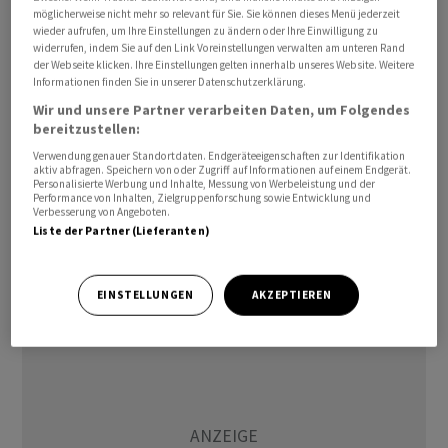
möglicherweise nicht mehr so relevant für Sie. Sie können dieses Menü jederzeit
wieder aufrufen, um Ihre Einstellungen zu ändern oder Ihre Einwilligung zu
widerrufen, indem Sie auf den Link Voreinstellungen verwalten am unteren Rand
der Webseite klicken. Ihre Einstellungen gelten innerhalb unseres Website. Weitere
Informationen finden Sie in unserer Datenschutzerklärung.
Wir und unsere Partner verarbeiten Daten, um Folgendes
bereitzustellen:
Verwendung genauer Standortdaten. Endgeräteeigenschaften zur Identifikation
Die Prognose für das laufende Jahr bestätigten die
aktiv abfragen. Speichern von oder Zugriff auf Informationen auf einem Endgerät.
Personalisierte Werbung und Inhalte, Messung von Werbeleistung und der
Hamburger. Der Konzernumsatz soll 2023 zwischen 7
Performance von Inhalten, Zielgruppenforschung sowie Entwicklung und
Verbesserung von Angeboten.
und 10 Prozent wachsen. Beim operativen Ergebnis
Liste der Partner (Lieferanten)
(Ebitda) peilt der Konzern einen Zuwachs von 9 bis 21
Prozent an./knd/men
EINSTELLUNGEN
AKZEPTIEREN