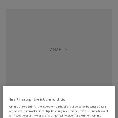
Von den bis Ende der Übergangsfrist, also Ende 2022,
Ihre Privatsphäre ist uns wichtig
eingegangenen 1699 Bewilligungsgesuchen sowie den
Wir und unsere
293
-Partner speichern und greifen auf personenbezogene Daten
50 Gesuchen im laufenden Jahr für Firmen, die neu in
wie Browserdaten oder eindeutige Kennungen auf Ihrem Gerät zu. Durch Auswahl
von Akzeptieren aktivieren Sie Tracking-Technologien für die unter „Wir und
den Markt eintreten, hat die Finma damit insgesamt 950