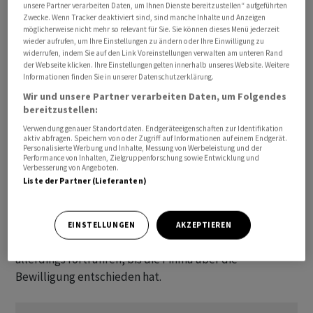
unsere Partner verarbeiten Daten, um Ihnen Dienste bereitzustellen“ aufgeführten
bewilligt, das heisst etwas mehr als die Hälfte.
Zwecke. Wenn Tracker deaktiviert sind, sind manche Inhalte und Anzeigen
möglicherweise nicht mehr so relevant für Sie. Sie können dieses Menü jederzeit
wieder aufrufen, um Ihre Einstellungen zu ändern oder Ihre Einwilligung zu
Die Vermögenverwalter und Trustees brauchen seit
widerrufen, indem Sie auf den Link Voreinstellungen verwalten am unteren Rand
der Webseite klicken. Ihre Einstellungen gelten innerhalb unseres Website. Weitere
dem Inkrafttreten des Finanzinstitutsgesetzes am 1.
Informationen finden Sie in unserer Datenschutzerklärung.
Januar 2020 eine Finma-Bewilligung. Die Übergangsfrist
Wir und unsere Partner verarbeiten Daten, um Folgendes
von drei Jahren für bestehende Vermögensverwalter
bereitzustellen:
und Trustees ist Ende 2022 ausgelaufen.
Verwendung genauer Standortdaten. Endgeräteeigenschaften zur Identifikation
aktiv abfragen. Speichern von oder Zugriff auf Informationen auf einem Endgerät.
Personalisierte Werbung und Inhalte, Messung von Werbeleistung und der
Da zahlreiche Gesuche erst am Ende der Übergangsfrist
Performance von Inhalten, Zielgruppenforschung sowie Entwicklung und
Verbesserung von Angeboten.
eingereicht wurden, sind noch viele von ihnen hängig.
Liste der Partner (Lieferanten)
Die Bearbeitung dieser grossen Menge von Gesuchen
wird laut Finma noch längere Zeit in Anspruch nehmen.
Institute, die ihr Gesuch fristgerecht bei der Finma
EINSTELLUNGEN
AKZEPTIEREN
eingereicht haben, können ihre Geschäftstätigkeit
allerdings fortführen, bis die Finma über die
Bewilligung entschieden hat.