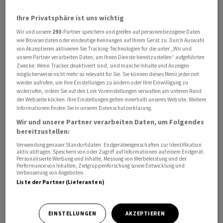
Insolvenzen derweil lediglich um 1 Prozent auf 353 zu.
Ihre Privatsphäre ist uns wichtig
Wir und unsere
293
-Partner speichern und greifen auf personenbezogene Daten
Ein überdurchschnittlicher Zuwachs von
wie Browserdaten oder eindeutige Kennungen auf Ihrem Gerät zu. Durch Auswahl
zahlungsunfähigen Betrieben fand im
von Akzeptieren aktivieren Sie Tracking-Technologien für die unter „Wir und
Siebenonatszeitraum im Espace Mittelland (+22%)
unsere Partner verarbeiten Daten, um Ihnen Dienste bereitzustellen“ aufgeführten
Zwecke. Wenn Tracker deaktiviert sind, sind manche Inhalte und Anzeigen
sowie in Zürich und in der Nordwestschweiz (beide
möglicherweise nicht mehr so relevant für Sie. Sie können dieses Menü jederzeit
+18%) statt. Die Ostschweiz sowie das Tessin
wieder aufrufen, um Ihre Einstellungen zu ändern oder Ihre Einwilligung zu
widerrufen, indem Sie auf den Link Voreinstellungen verwalten am unteren Rand
verzeichneten den geringsten Anstieg (beide +9%).
der Webseite klicken. Ihre Einstellungen gelten innerhalb unseres Website. Weitere
Informationen finden Sie in unserer Datenschutzerklärung.
"Zombiefirmen" gehen ein
Wir und unsere Partner verarbeiten Daten, um Folgendes
bereitzustellen:
Etwas höher sind die Zahlen bei Creditreform. Gemäss
Verwendung genauer Standortdaten. Endgeräteeigenschaften zur Identifikation
aktiv abfragen. Speichern von oder Zugriff auf Informationen auf einem Endgerät.
einer ebenfalls am Donnerstag veröffentlichten
Personalisierte Werbung und Inhalte, Messung von Werbeleistung und der
Performance von Inhalten, Zielgruppenforschung sowie Entwicklung und
Berechnung gab es von Januar bis Juli 4232 Insolvenzen,
Verbesserung von Angeboten.
was einer Zunahme um knapp 10 Prozent entspricht.
Liste der Partner (Lieferanten)
EINSTELLUNGEN
AKZEPTIEREN