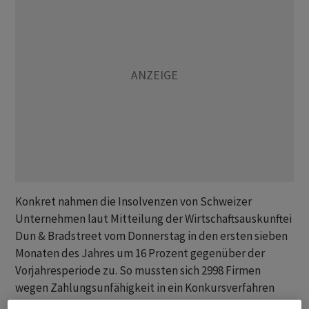
Konkret nahmen die Insolvenzen von Schweizer
Unternehmen laut Mitteilung der Wirtschaftsauskunftei
Dun & Bradstreet vom Donnerstag in den ersten sieben
Monaten des Jahres um 16 Prozent gegenüber der
Vorjahresperiode zu. So mussten sich 2998 Firmen
wegen Zahlungsunfähigkeit in ein Konkursverfahren
begeben. Allein im Monat Juli nahm die Zahl der