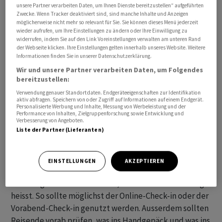
unsere Partner verarbeiten Daten, um Ihnen Dienste bereitzustellen“ aufgeführten
den Passagieren drei Stunden vor dem Abflug am
Zwecke. Wenn Tracker deaktiviert sind, sind manche Inhalte und Anzeigen
Flughafen zu sein, für Reisen innerhalb des
möglicherweise nicht mehr so relevant für Sie. Sie können dieses Menü jederzeit
wieder aufrufen, um Ihre Einstellungen zu ändern oder Ihre Einwilligung zu
Schengenraums genügen zwei Stunden. Früher sollten
widerrufen, indem Sie auf den Link Voreinstellungen verwalten am unteren Rand
die Passagiere nicht anreisen, wie es in der Mitteilung
der Webseite klicken. Ihre Einstellungen gelten innerhalb unseres Website. Weitere
Informationen finden Sie in unserer Datenschutzerklärung.
heisst.
Wir und unsere Partner verarbeiten Daten, um Folgendes
bereitzustellen:
Mit verschiedenen Massnahmen sollen die Wartezeiten
Verwendung genauer Standortdaten. Endgeräteeigenschaften zur Identifikation
möglichst tief gehalten werden. Unter anderem wurde
aktiv abfragen. Speichern von oder Zugriff auf Informationen auf einem Endgerät.
Personalisierte Werbung und Inhalte, Messung von Werbeleistung und der
für die Sommermonate zusätzliches Personal
Performance von Inhalten, Zielgruppenforschung sowie Entwicklung und
rekrutiert, so kann die Kantonspolizei neu auch
Verbesserung von Angeboten.
Liste der Partner (Lieferanten)
Senioren sowie Personen ohne Schweizer Pass für die
Sicherheitskontrollen einsetzen.
EINSTELLUNGEN
AKZEPTIEREN
Auch eine gute Reisevorbereitung kann helfen, die
Reise angenehmer zu machen, wie es in der Mitteilung
heisst. So sollte möglichst der Online-Check-in oder der
Vorabend-Check-in genutzt werden. Ausserdem sollten
Reisende vorab prüfen, was ins Handgepäck und was ins