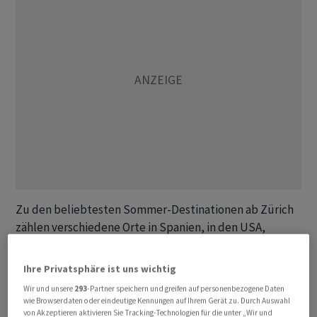
Zu den beliebtesten Sommer-Destinationen ab Zürich
zählen verschiedene Orte in Spanien, in den USA,
Deutschland, Italien, Grossbritannien, Türkei,
Griechenland und in Portugal, wie der Flughafen am
Ihre Privatsphäre ist uns wichtig
Dienstag mitteilte.
Wir und unsere
293
-Partner speichern und greifen auf personenbezogene Daten
wie Browserdaten oder eindeutige Kennungen auf Ihrem Gerät zu. Durch Auswahl
Für Flüge ausserhalb des Schengenraums empfiehlt er
von Akzeptieren aktivieren Sie Tracking-Technologien für die unter „Wir und