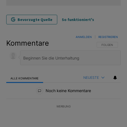
Bevorzugte Quelle
So funktioniert's
ANMELDEN
|
REGISTRIEREN
Kommentare
FOLGE DIESER U
FOLGEN
NEUESTE
ALLE KOMMENTARE
Alle Kommentare
Noch keine Kommentare
WERBUNG