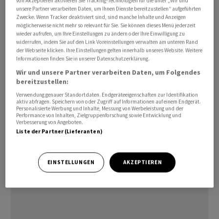
von Akzeptieren aktivieren Sie Tracking-Technologien für die unter „Wir und
unsere Partner verarbeiten Daten, um Ihnen Dienste bereitzustellen“ aufgeführten
Skyguide wird in der Nacht auf Donnerstag den
Zwecke. Wenn Tracker deaktiviert sind, sind manche Inhalte und Anzeigen
ursprünglichen Zustand der Applikation wieder
möglicherweise nicht mehr so relevant für Sie. Sie können dieses Menü jederzeit
herstellen. Die Flugsicherung betonte in einer
wieder aufrufen, um Ihre Einstellungen zu ändern oder Ihre Einwilligung zu
widerrufen, indem Sie auf den Link Voreinstellungen verwalten am unteren Rand
Mitteilung, dass die Sicherheit des Luftraums jederzeit
der Webseite klicken. Ihre Einstellungen gelten innerhalb unseres Website. Weitere
gewährleistet gewesen sei.
Informationen finden Sie in unserer Datenschutzerklärung.
Wir und unsere Partner verarbeiten Daten, um Folgendes
bereitzustellen:
(AWP)
Verwendung genauer Standortdaten. Endgeräteeigenschaften zur Identifikation
aktiv abfragen. Speichern von oder Zugriff auf Informationen auf einem Endgerät.
Personalisierte Werbung und Inhalte, Messung von Werbeleistung und der
Performance von Inhalten, Zielgruppenforschung sowie Entwicklung und
Verbesserung von Angeboten.
Liste der Partner (Lieferanten)
EINSTELLUNGEN
AKZEPTIEREN