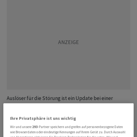
Auslöser für die Störung ist ein Update bei einer
Applikation, die für Anflüge benötigt wird. Dieses
wurde gemäss Angaben von Skyguide in der Nacht auf
Ihre Privatsphäre ist uns wichtig
Mittwoch durchgeführt. Daraufhin sei am Morgen ein
Wir und unsere
293
-Partner speichern und greifen auf personenbezogene Daten
Fehlverhalten der Applikation festgestellt worden.
wie Browserdaten oder eindeutige Kennungen auf Ihrem Gerät zu. Durch Auswahl