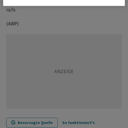
ra/ls
(AWP)
Bevorzugte Quelle
So funktioniert's