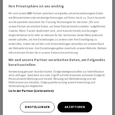
Ihre Privatsphäre ist uns wichtig
Wir und unsere
293
-Partner speichern und greifen auf personenbezogene Daten
wie Browserdaten oder eindeutige Kennungen auf Ihrem Gerät zu. Durch Auswahl
von Akzeptieren aktivieren Sie Tracking-Technologien für die unter „Wir und
unsere Partner verarbeiten Daten, um Ihnen Dienste bereitzustellen“ aufgeführten
Zwecke. Wenn Tracker deaktiviert sind, sind manche Inhalte und Anzeigen
Die Konzession umfasst 45 Geschäfte in den Bereichen
möglicherweise nicht mehr so relevant für Sie. Sie können dieses Menü jederzeit
wieder aufrufen, um Ihre Einstellungen zu ändern oder Ihre Einwilligung zu
Duty Free, Duty Paid, Convenience und Gastronomie auf
widerrufen, indem Sie auf den Link Voreinstellungen verwalten am unteren Rand
einer Fläche von mehr als 10'000 Quadratmetern, teilte
der Webseite klicken. Ihre Einstellungen gelten innerhalb unseres Website. Weitere
Informationen finden Sie in unserer Datenschutzerklärung.
Avolta am Mittwoch nach Börsenschluss mit. Im Rahmen
der landseitigen Neugestaltung des Flughafens würden
Wir und unsere Partner verarbeiten Daten, um Folgendes
bereitzustellen:
drei neue Detailhändler eröffnet.
Verwendung genauer Standortdaten. Endgeräteeigenschaften zur Identifikation
aktiv abfragen. Speichern von oder Zugriff auf Informationen auf einem Endgerät.
Zusätzlich werde Avolta ihre Präsenz im
Personalisierte Werbung und Inhalte, Messung von Werbeleistung und der
Performance von Inhalten, Zielgruppenforschung sowie Entwicklung und
Dienstleistungs- und Geschäftszentrum Circle
Verbesserung von Angeboten.
Liste der Partner (Lieferanten)
ausbauen, teilte der Flughafen mit. Im Rahmen von
«Avolta Next» würden dort künftig Innovationen
entwickelt und getestet. Der Flughafen werde also als
EINSTELLUNGEN
AKZEPTIEREN
«Innovationshub» innerhalb von Avolta positioniert.