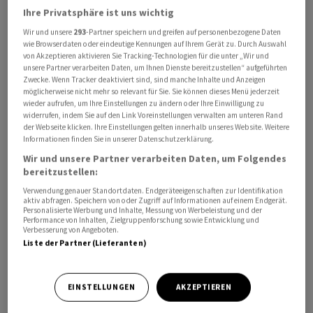
Nachrichtenagentur AFP mit.
Ihre Privatsphäre ist uns wichtig
Wir und unsere
293
-Partner speichern und greifen auf personenbezogene Daten
wie Browserdaten oder eindeutige Kennungen auf Ihrem Gerät zu. Durch Auswahl
Nach Einschätzung des Hamburger Luftfahrtexperten
von Akzeptieren aktivieren Sie Tracking-Technologien für die unter „Wir und
Gerald Wissel könnte es bei den Klagen um eine Summe
unsere Partner verarbeiten Daten, um Ihnen Dienste bereitzustellen“ aufgeführten
Zwecke. Wenn Tracker deaktiviert sind, sind manche Inhalte und Anzeigen
von mehreren Millionen Euro gehen. "Insgesamt kann es
möglicherweise nicht mehr so relevant für Sie. Sie können dieses Menü jederzeit
zu Schadenersatzforderungen in Höhe einiger Millionen
wieder aufrufen, um Ihre Einstellungen zu ändern oder Ihre Einwilligung zu
Euro kommen", sagte er der Zeitung. "Da mussten
widerrufen, indem Sie auf den Link Voreinstellungen verwalten am unteren Rand
der Webseite klicken. Ihre Einstellungen gelten innerhalb unseres Website. Weitere
Hotels für Passagiere gebucht werden, es entgingen
Informationen finden Sie in unserer Datenschutzerklärung.
Ticketeinnahmen, Ersatzflugzeuge mussten gefunden
Wir und unsere Partner verarbeiten Daten, um Folgendes
werden, andere Crews mussten eingesetzt werden, da
bereitzustellen:
kommt einiges zusammen."Insgesamt waren dem
Verwendung genauer Standortdaten. Endgeräteeigenschaften zur Identifikation
aktiv abfragen. Speichern von oder Zugriff auf Informationen auf einem Endgerät.
Bericht zufolge 48 Flüge storniert worden, zwei wurden
Personalisierte Werbung und Inhalte, Messung von Werbeleistung und der
umgeleitet.
Performance von Inhalten, Zielgruppenforschung sowie Entwicklung und
Verbesserung von Angeboten.
Liste der Partner (Lieferanten)
EINSTELLUNGEN
AKZEPTIEREN