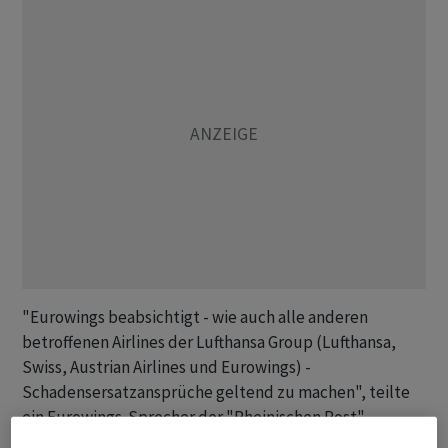
"Eurowings beabsichtigt - wie auch alle anderen
betroffenen Airlines der Lufthansa Group (Lufthansa,
Swiss, Austrian Airlines und Eurowings) -
Schadensersatzansprüche geltend zu machen", teilte
ein Eurowings-Sprecher der "Rheinischen Post"
(Samstagsausgabe) auf Anfrage der