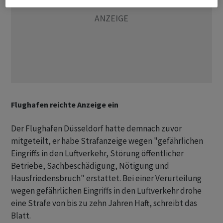
Flughafen reichte Anzeige ein
Der Flughafen Düsseldorf hatte demnach zuvor
mitgeteilt, er habe Strafanzeige wegen "gefährlichen
Eingriffs in den Luftverkehr, Störung öffentlicher
Betriebe, Sachbeschädigung, Nötigung und
Hausfriedensbruch" erstattet. Bei einer Verurteilung
wegen gefährlichen Eingriffs in den Luftverkehr drohe
eine Strafe von bis zu zehn Jahren Haft, schreibt das
Blatt.