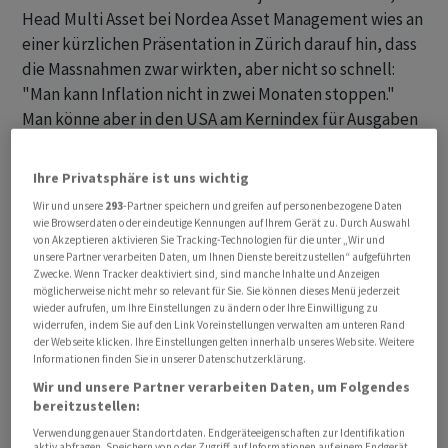
Head Multi Asset bei Nordea Asset Management wies an
einer kürzlichen Präsentation in Zürich darauf hin, dass
die Massnahmen zwar wirkten, aber nicht so schnell:
"Man kann Inflation nicht in zwei Monaten stoppen."
Man könne aber in den USA am Kernindex für Ausgaben
des Eigenbedarfs (PCE) bereits einen Rückgang der
Inflation auf 4-5% erkennen. Im Gegensatz zum
Ihre Privatsphäre ist uns wichtig
Konsumentenpreisindex (CPI) misst der PCE einen
Wir und unsere
293
-Partner speichern und greifen auf personenbezogene Daten
aktuellen Warenkorb und damit die Reaktion der
wie Browserdaten oder eindeutige Kennungen auf Ihrem Gerät zu. Durch Auswahl
von Akzeptieren aktivieren Sie Tracking-Technologien für die unter „Wir und
Konsumenten, während der CPI-Warenkorb nur alle
unsere Partner verarbeiten Daten, um Ihnen Dienste bereitzustellen“ aufgeführten
zwei Jahre angepasst wird. Neben den Güterpreisen,
Zwecke. Wenn Tracker deaktiviert sind, sind manche Inhalte und Anzeigen
die während und nach Corona durch die starke
möglicherweise nicht mehr so relevant für Sie. Sie können dieses Menü jederzeit
wieder aufrufen, um Ihre Einstellungen zu ändern oder Ihre Einwilligung zu
Nachfrage zulegten, da die Konsumenten auf das
widerrufen, indem Sie auf den Link Voreinstellungen verwalten am unteren Rand
eigene Zuhause eingeschränkt waren, haben sich die
der Webseite klicken. Ihre Einstellungen gelten innerhalb unseres Website. Weitere
Informationen finden Sie in unserer Datenschutzerklärung.
Nachfrage und damit auch die Preise für
Wir und unsere Partner verarbeiten Daten, um Folgendes
Dienstleistungen erst allmählich erholt, da Ausgaben
bereitzustellen:
für Reisen oder Restaurants lange nicht möglich waren.
Verwendung genauer Standortdaten. Endgeräteeigenschaften zur Identifikation
aktiv abfragen. Speichern von oder Zugriff auf Informationen auf einem Endgerät.