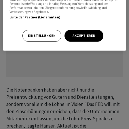
Personalisierte Werbung und Inhalte, Messung von Werbeleistung und der
Performance von Inhalten, Zielgruppenforschung sowie Entwicklung und
Verbesserung von Angeboten.
Liste der Partner (Lieferanten)
EINSTELLUNGEN
AKZEPTIEREN
Die Notenbanken haben aber nicht nur die
Preisentwicklung von Gütern und Dienstleistungen,
sondern vor allem die Löhne im Visier: "Das FED will mit
den Zinserhöhungen erreichen, dass die Unternehmen
Mitarbeiter entlassen, um die Lohn-Preis-Spirale zu
brechen," sagte Hansen. Aktuell ist die