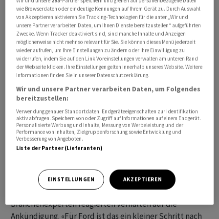
Wir und unsere
293
-Partner speichern und greifen auf personenbezogene Daten
Bei «Blue Cruise» müssen Fahrerinnen und Fahrer den
wie Browserdaten oder eindeutige Kennungen auf Ihrem Gerät zu. Durch Auswahl
von Akzeptieren aktivieren Sie Tracking-Technologien für die unter „Wir und
Verkehr weiter im Blick haben: Schlafen sie ein oder
unsere Partner verarbeiten Daten, um Ihnen Dienste bereitzustellen“ aufgeführten
surfen sie auf dem Smartphone im Internet, erkennt
Zwecke. Wenn Tracker deaktiviert sind, sind manche Inhalte und Anzeigen
möglicherweise nicht mehr so relevant für Sie. Sie können dieses Menü jederzeit
das eine Infrarotkamera und es erklingt ein Warnton.
wieder aufrufen, um Ihre Einstellungen zu ändern oder Ihre Einwilligung zu
Der wird lauter. Reagiert der Fahrer immer noch nicht,
widerrufen, indem Sie auf den Link Voreinstellungen verwalten am unteren Rand
der Webseite klicken. Ihre Einstellungen gelten innerhalb unseres Website. Weitere
bremst das Auto etwas ab. Zunächst ist die Blue-Cruise-
Informationen finden Sie in unserer Datenschutzerklärung.
Funktion nur im Elektro-Sportwagen Mustang Mach-E
Wir und unsere Partner verarbeiten Daten, um Folgendes
zu haben, in einigen Wochen können Kunden
bereitzustellen:
entsprechende Bestellungen aufgeben.
Verwendung genauer Standortdaten. Endgeräteeigenschaften zur Identifikation
aktiv abfragen. Speichern von oder Zugriff auf Informationen auf einem Endgerät.
Personalisierte Werbung und Inhalte, Messung von Werbeleistung und der
In den USA und in Kanada hätten bereits 194 000
Performance von Inhalten, Zielgruppenforschung sowie Entwicklung und
Verbesserung von Angeboten.
Fahrzeuge der Marken Ford und Lincoln insgesamt 175
Liste der Partner (Lieferanten)
Millionen Kilometer im Blue-Cruise-Modus
zurückgelegt, hiess es. Nach Darstellung von Ford
kommen die Nutzer dadurch entspannter ans Ziel.
EINSTELLUNGEN
AKZEPTIEREN
Branchenexperten reagierten verhalten auf die
Ankündigung. «Für Ford ist das ein kleiner Schritt nach