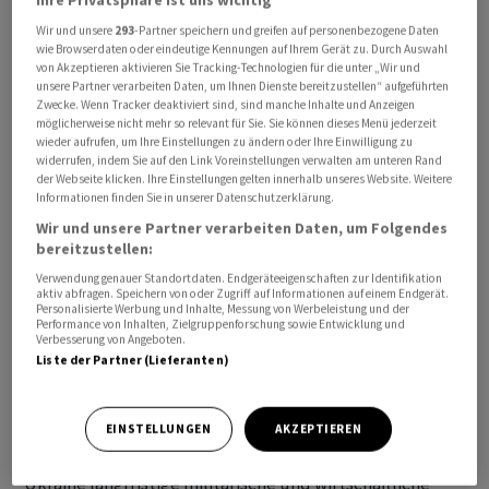
Wir und unsere
293
-Partner speichern und greifen auf personenbezogene Daten
wie Browserdaten oder eindeutige Kennungen auf Ihrem Gerät zu. Durch Auswahl
von Akzeptieren aktivieren Sie Tracking-Technologien für die unter „Wir und
unsere Partner verarbeiten Daten, um Ihnen Dienste bereitzustellen“ aufgeführten
Selenskyj hatte zuvor am Freitag bei einem
Zwecke. Wenn Tracker deaktiviert sind, sind manche Inhalte und Anzeigen
möglicherweise nicht mehr so relevant für Sie. Sie können dieses Menü jederzeit
Zwischenstopp in Berlin ein vergleichbares Abkommen
wieder aufrufen, um Ihre Einstellungen zu ändern oder Ihre Einwilligung zu
für sein Land mit Deutschland geschlossen. Die
widerrufen, indem Sie auf den Link Voreinstellungen verwalten am unteren Rand
der Webseite klicken. Ihre Einstellungen gelten innerhalb unseres Website. Weitere
Sicherheitsabkommen gehen auf einen Beschluss der
Informationen finden Sie in unserer Datenschutzerklärung.
Staats- und Regierungschefs der Nato bei ihrem
Wir und unsere Partner verarbeiten Daten, um Folgendes
Gipfeltreffen im litauischen Vilnius im vergangenen Juli
bereitzustellen:
zurück. Dort wurde vereinbart, dass die einzelnen
Verwendung genauer Standortdaten. Endgeräteeigenschaften zur Identifikation
Mitgliedstaaten bilaterale Vereinbarungen
aktiv abfragen. Speichern von oder Zugriff auf Informationen auf einem Endgerät.
Personalisierte Werbung und Inhalte, Messung von Werbeleistung und der
abschliessen, um die Sicherheit der Ukraine langfristig
Performance von Inhalten, Zielgruppenforschung sowie Entwicklung und
Verbesserung von Angeboten.
zu gewährleisten. Grossbritannien hatte im Januar den
Liste der Partner (Lieferanten)
Anfang gemacht. Die anderen Nato-Staaten sollen nun
nach und nach mit ihren Zusagen folgen.
EINSTELLUNGEN
AKZEPTIEREN
Das in Paris unterzeichnete Abkommen sichert der
Ukraine langfristige militärische und wirtschaftliche