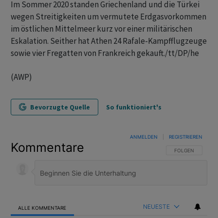
Im Sommer 2020 standen Griechenland und die Türkei
wegen Streitigkeiten um vermutete Erdgasvorkommen
im östlichen Mittelmeer kurz vor einer militärischen
Eskalation. Seither hat Athen 24 Rafale-Kampfflugzeuge
sowie vier Fregatten von Frankreich gekauft./tt/DP/he
(AWP)
Bevorzugte Quelle
So funktioniert's
ANMELDEN
|
REGISTRIEREN
Kommentare
FOLGE DIESER U
FOLGEN
NEUESTE
ALLE KOMMENTARE