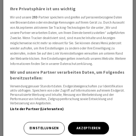
Das Abkommen beinhaltet auch eine Beistandsklausel
Ihre Privatsphäre ist uns wichtig
für den Fall, dass eines der beiden Länder angegriffen
Wir und unsere
293
-Partner speichern und greifen auf personenbezogene Daten
wird. Es sei zugleich Teil der Bestrebungen für eine
wie Browserdaten oder eindeutige Kennungen auf Ihrem Gerät zu. Durch Auswahl
militärisch und aussenpolitisch unabhängigere
von Akzeptieren aktivieren Sie Tracking-Technologien für die unter „Wir und
unsere Partner verarbeiten Daten, um Ihnen Dienste bereitzustellen“ aufgeführten
Europäische Union: «Wir wollen den Rest Europas
Zwecke. Wenn Tracker deaktiviert sind, sind manche Inhalte und Anzeigen
inspirieren und den europäischen Pfeiler der Nato
möglicherweise nicht mehr so relevant für Sie. Sie können dieses Menü jederzeit
wieder aufrufen, um Ihre Einstellungen zu ändern oder Ihre Einwilligung zu
stärken», sagte Macron.
widerrufen, indem Sie auf den Link Voreinstellungen verwalten am unteren Rand
der Webseite klicken. Ihre Einstellungen gelten innerhalb unseres Website. Weitere
Informationen finden Sie in unserer Datenschutzerklärung.
Beide Politiker werteten, dass die militärische
Wir und unsere Partner verarbeiten Daten, um Folgendes
Beistandsklausel der EU (Artikel 42.7) klarer formuliert
bereitzustellen:
sei als der entsprechende Artikel 5 des Nato-Vertrags.
Verwendung genauer Standortdaten. Endgeräteeigenschaften zur Identifikation
Während die EU-Regelung die Mitgliedstaaten deutlich
aktiv abfragen. Speichern von oder Zugriff auf Informationen auf einem Endgerät.
Personalisierte Werbung und Inhalte, Messung von Werbeleistung und der
zur Hilfe verpflichtet, lässt Artikel 5 der Nato den
Performance von Inhalten, Zielgruppenforschung sowie Entwicklung und
Bündnispartnern Spielraum, wie sie im Ernstfall
Verbesserung von Angeboten.
Liste der Partner (Lieferanten)
handeln.
Frankreichs Rückendeckung für Griechenland
EINSTELLUNGEN
AKZEPTIEREN