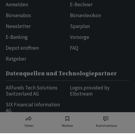
Anmelden
E-Rechner
Börsenabos
Börsenlexikon
Newsletter
Sparplan
E-Banking
Vorsorge
Depot eröffnen
FAQ
Ratgeber
Datenquellen und Technologiepartner
Allfunds Tech Solutions
Logos provided by
Switzerland AG
Elbstream
SIX Financial Information
AG
Teilen
Merken
Kommentare
Ringier AG | Ringier Medien Schweiz