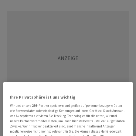
Ihre Privatsphäre ist uns wichtig
Wir und unsere
293
-Partner speichern und greifen auf personenbezogene Daten
wie Browserdaten oder eindeutige Kennungen auf Ihrem Gerät zu. Durch Auswahl
Die Sparneigung der Haushalte bleibe hoch, die Furcht
von Akzeptieren aktivieren Sie Tracking-Technologien für die unter „Wir und
vor Arbeitslosigkeit sei etwas gestiegen, teilten die
unsere Partner verarbeiten Daten, um Ihnen Dienste bereitzustellen“ aufgeführten
Zwecke. Wenn Tracker deaktiviert sind, sind manche Inhalte und Anzeigen
Statistiker mit. Die Inflationserwartungen seien weiter
möglicherweise nicht mehr so relevant für Sie. Sie können dieses Menü jederzeit