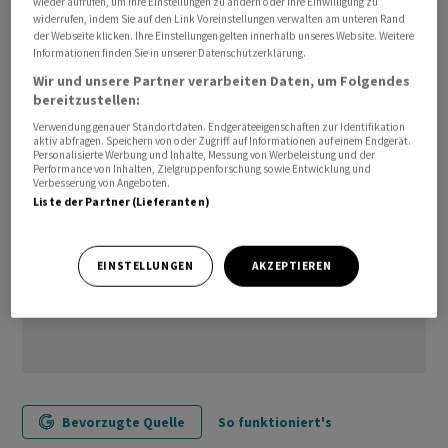
zurückgegangen und auf den tiefsten Stand seit Mai
wieder aufrufen, um Ihre Einstellungen zu ändern oder Ihre Einwilligung zu
widerrufen, indem Sie auf den Link Voreinstellungen verwalten am unteren Rand
2009 gefallen.
der Webseite klicken. Ihre Einstellungen gelten innerhalb unseres Website. Weitere
Informationen finden Sie in unserer Datenschutzerklärung.
/bgf/mis
Wir und unsere Partner verarbeiten Daten, um Folgendes
bereitzustellen:
Verwendung genauer Standortdaten. Endgeräteeigenschaften zur Identifikation
aktiv abfragen. Speichern von oder Zugriff auf Informationen auf einem Endgerät.
Personalisierte Werbung und Inhalte, Messung von Werbeleistung und der
Performance von Inhalten, Zielgruppenforschung sowie Entwicklung und
Verbesserung von Angeboten.
Liste der Partner (Lieferanten)
EINSTELLUNGEN
AKZEPTIEREN
Bevorzugte Quelle
So funktioniert's