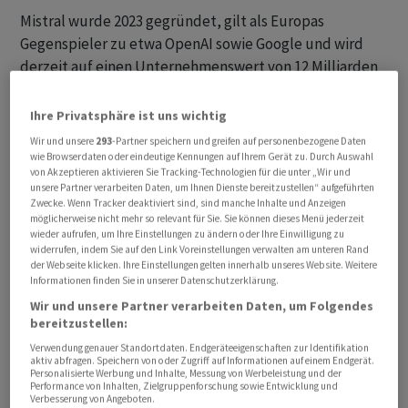
Mistral wurde 2023 gegründet, gilt als Europas
Gegenspieler zu etwa OpenAI sowie Google und wird
derzeit auf einen Unternehmenswert von 12 Milliarden
Euro geschätzt. Es ist in Europa führend im Bereich
Grosser Sprachmodelle (LLM), bietet seine Produkte
Ihre Privatsphäre ist uns wichtig
auch Open Source an und hat bereits mehrere
Wir und unsere
293
-Partner speichern und greifen auf personenbezogene Daten
Rechenzentren in Europa gebaut. Das erst 2024
wie Browserdaten oder eindeutige Kennungen auf Ihrem Gerät zu. Durch Auswahl
von Akzeptieren aktivieren Sie Tracking-Technologien für die unter „Wir und
gegründete Emmi AI habe eine einzigartige Expertise an
unsere Partner verarbeiten Daten, um Ihnen Dienste bereitzustellen“ aufgeführten
der Schnittstelle von KI und Physik aufgebaut. Mit der
Zwecke. Wenn Tracker deaktiviert sind, sind manche Inhalte und Anzeigen
möglicherweise nicht mehr so relevant für Sie. Sie können dieses Menü jederzeit
Akquise stärke man die Position als führender
wieder aufrufen, um Ihre Einstellungen zu ändern oder Ihre Einwilligung zu
Transformationspartner für Industrieunternehmen,
widerrufen, indem Sie auf den Link Voreinstellungen verwalten am unteren Rand
der Webseite klicken. Ihre Einstellungen gelten innerhalb unseres Website. Weitere
hiess es in einer Presseaussendung am Dienstag.
Informationen finden Sie in unserer Datenschutzerklärung.
Wir und unsere Partner verarbeiten Daten, um Folgendes
«Mistral hat beschlossen, mutig zu sein und die Führung
bereitzustellen:
auf einem neuen Markt zu übernehmen», so
Verwendung genauer Standortdaten. Endgeräteeigenschaften zur Identifikation
Brandstetter, der Vice President AI for Science wird und
aktiv abfragen. Speichern von oder Zugriff auf Informationen auf einem Endgerät.
Personalisierte Werbung und Inhalte, Messung von Werbeleistung und der
die Forschungsaktivitäten des Unternehmens im
Performance von Inhalten, Zielgruppenforschung sowie Entwicklung und
Verbesserung von Angeboten.
Bereich KI für Industrietechnik und