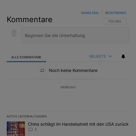
ANMELDEN
|
REGISTRIEREN
Kommentare
FOLGE DIESER U
FOLGEN
NEUESTE
ALLE KOMMENTARE
Alle Kommentare
Noch keine Kommentare
WERBUNG
AKTIVE UNTERHALTUNGEN
Das Folgende ist eine Liste der am meisten kommentierten Artikel
Ein Trendartikel mit dem Titel "China schlägt im Handelsstreit m
China schlägt im Handelsstreit mit den USA zurück
2