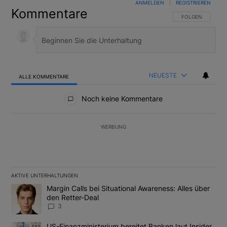
ANMELDEN
|
REGISTRIEREN
Kommentare
FOLGE DIESER U
FOLGEN
NEUESTE
ALLE KOMMENTARE
Alle Kommentare
Noch keine Kommentare
WERBUNG
AKTIVE UNTERHALTUNGEN
Das Folgende ist eine Liste der am meisten kommentierten Artikel
Ein Trendartikel mit dem Titel "Margin Calls bei Situational Awar
Margin Calls bei Situational Awareness: Alles über
den Retter-Deal
3
Ein Trendartikel mit dem Titel "US-Finanzministerium bereitet Ban
US-Finanzministerium bereitet Banken laut Insider