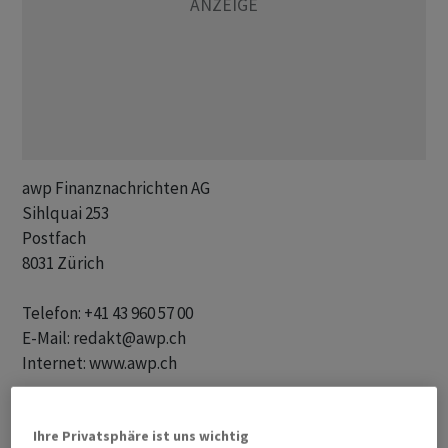
awp Finanznachrichten AG 

Sihlquai 253

Postfach

8031 Zürich

Telefon: +41 43 960 57 00 

E-Mail: redakt@awp.ch 

Internet: www.awp.ch   

Geschäftsführung: Christoph Gaberthüel

Ihre Privatsphäre ist uns wichtig