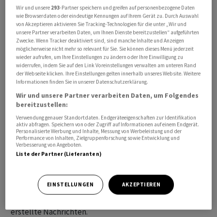
Alle angegebenen Zeiten beziehen sich auf MESZ.
Wir und unsere
293
-Partner speichern und greifen auf personenbezogene Daten
wie Browserdaten oder eindeutige Kennungen auf Ihrem Gerät zu. Durch Auswahl
von Akzeptieren aktivieren Sie Tracking-Technologien für die unter „Wir und
Die mit «awp international» gekennzeichneten
unsere Partner verarbeiten Daten, um Ihnen Dienste bereitzustellen“ aufgeführten
Zwecke. Wenn Tracker deaktiviert sind, sind manche Inhalte und Anzeigen
Meldungen stammen von unserer Partneragentur dpa-
möglicherweise nicht mehr so relevant für Sie. Sie können dieses Menü jederzeit
AFX Wirtschaftsnachrichten GmbH, Frankfurt am Main.
wieder aufrufen, um Ihre Einstellungen zu ändern oder Ihre Einwilligung zu
widerrufen, indem Sie auf den Link Voreinstellungen verwalten am unteren Rand
der Webseite klicken. Ihre Einstellungen gelten innerhalb unseres Website. Weitere
Alle Meldungen werden mit journalistischer Sorgfalt
Informationen finden Sie in unserer Datenschutzerklärung.
erarbeitet. Für Verzögerungen, Irrtümer, Fehler und
Wir und unsere Partner verarbeiten Daten, um Folgendes
Unterlassungen wird jedoch keine Haftung
bereitzustellen:
übernommen. Kopien, Nachdrucke oder sonstige
Verwendung genauer Standortdaten. Endgeräteeigenschaften zur Identifikation
aktiv abfragen. Speichern von oder Zugriff auf Informationen auf einem Endgerät.
Vervielfältigungen bedürfen der Genehmigung von AWP.
Personalisierte Werbung und Inhalte, Messung von Werbeleistung und der
Performance von Inhalten, Zielgruppenforschung sowie Entwicklung und
Verbesserung von Angeboten.
Der News-Service enthält Meldungen, die mit Hilfe von
Liste der Partner (Lieferanten)
algorithmischen respektive KI-basierten Systemen
produziert werden. Für automatisch erzeugte
EINSTELLUNGEN
AKZEPTIEREN
Meldungen gelten bei AWP die gleichen journalistischen
Prinzipien wie für von Redaktorinnen und Redaktoren
erstellte Nachrichten.