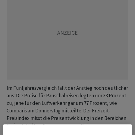
Im Fünfjahresvergleich fällt der Anstieg noch deutlicher
aus: Die Preise für Pauschalreisen legten um 33 Prozent
zu, jene für den Luftverkehr gar um 77 Prozent, wie
Comparis am Donnerstag mitteilte. Der Freizeit-
Preisindex misst die Preisentwicklung in den Bereichen
Freizeit, Kultur, Gastronomie und Reisen.