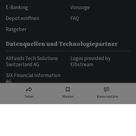
E-Banking
Vorsorge
Depot eröffnen
FAQ
Ratgeber
Datenquellen und Technologiepartner
Allfunds Tech Solutions
Logos provided by
Switzerland AG
Elbstream
SIX Financial Information
AG
Teilen
Merken
Kommentare
Ringier AG | Ringier Medien Schweiz
16
weitere Publikationen