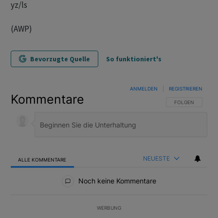
yz/ls
(AWP)
Bevorzugte Quelle
So funktioniert's
ANMELDEN
|
REGISTRIEREN
Kommentare
FOLGE DIESER U
FOLGEN
NEUESTE
ALLE KOMMENTARE
Alle Kommentare
Noch keine Kommentare
WERBUNG