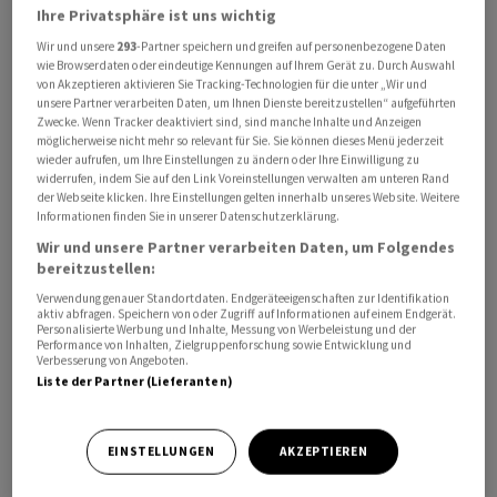
Ihre Privatsphäre ist uns wichtig
Comparis begründet den Anstieg mit hoher Nachfrage,
Kapazitäts- und Personalmangel sowie höheren
Wir und unsere
293
-Partner speichern und greifen auf personenbezogene Daten
wie Browserdaten oder eindeutige Kennungen auf Ihrem Gerät zu. Durch Auswahl
Energie-, Material- und Treibstoffkosten. Zusätzlichen
von Akzeptieren aktivieren Sie Tracking-Technologien für die unter „Wir und
Druck erzeugten die seit dem Iran-Krieg stark
unsere Partner verarbeiten Daten, um Ihnen Dienste bereitzustellen“ aufgeführten
Zwecke. Wenn Tracker deaktiviert sind, sind manche Inhalte und Anzeigen
gestiegenen Kerosinpreise. «Fliegen wird noch teurer»,
möglicherweise nicht mehr so relevant für Sie. Sie können dieses Menü jederzeit
so Comparis.
wieder aufrufen, um Ihre Einstellungen zu ändern oder Ihre Einwilligung zu
widerrufen, indem Sie auf den Link Voreinstellungen verwalten am unteren Rand
der Webseite klicken. Ihre Einstellungen gelten innerhalb unseres Website. Weitere
Auch Ausgaben rund um Haustiere verteuerten sich
Informationen finden Sie in unserer Datenschutzerklärung.
weiter. Tierärztliche Leistungen kosteten im März 2
Wir und unsere Partner verarbeiten Daten, um Folgendes
Prozent mehr als im Vormonat. Im Fünfjahresvergleich
bereitzustellen:
stiegen die Preise für tierärztliche Behandlungen um 13
Verwendung genauer Standortdaten. Endgeräteeigenschaften zur Identifikation
aktiv abfragen. Speichern von oder Zugriff auf Informationen auf einem Endgerät.
Prozent.
Personalisierte Werbung und Inhalte, Messung von Werbeleistung und der
Performance von Inhalten, Zielgruppenforschung sowie Entwicklung und
Verbesserung von Angeboten.
Besonders stark von der Teuerung betroffen waren
Liste der Partner (Lieferanten)
Einpersonenhaushalte ab 65 Jahren. Sie verzeichneten
innert Jahresfrist eine Preissteigerung von 1,4 Prozent.
EINSTELLUNGEN
AKZEPTIEREN
Bei Paaren mit Kindern fiel die Teuerung mit 0,7 Prozent
am tiefsten aus.