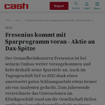
Depot
Suche
Login
Menu
Home
News
Fresenius kommt mit Sparprogramm voran - Aktie an Dax-Spitze
NEWS
Fresenius kommt mit
Sparprogramm voran - Aktie an
Dax-Spitze
Der Gesundheitskonzern Fresenius ist bei
seinem Umbau weiter vorangekommen und
hebt deshalb seine Sparziele an. Auch im
Tagesgeschäft lief es 2023 dank eines
unerwartet guten Schlussquartals etwas besser
als von Analysten gedacht. Zum Jahresende
verzeichnete das Unternehmen im
Klinikgeschäft rund um die Gesellschaft Helios