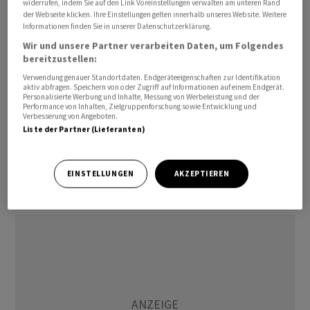
widerrufen, indem Sie auf den Link Voreinstellungen verwalten am unteren Rand
Vergleich zum Vorjahr beschleunigen.
der Webseite klicken. Ihre Einstellungen gelten innerhalb unseres Website. Weitere
Informationen finden Sie in unserer Datenschutzerklärung.
Wir und unsere Partner verarbeiten Daten, um Folgendes
Im abgelaufenen Jahr stieg der Umsatz von Fresenius
bereitzustellen:
um vier Prozent auf rund 22,3 Milliarden Euro. Das um
Verwendung genauer Standortdaten. Endgeräteeigenschaften zur Identifikation
Sondereinflüsse bereinigte Ergebnis vor Zinsen und
aktiv abfragen. Speichern von oder Zugriff auf Informationen auf einem Endgerät.
Personalisierte Werbung und Inhalte, Messung von Werbeleistung und der
Steuern (bereinigtes Ebit) kletterte um drei Prozent
Performance von Inhalten, Zielgruppenforschung sowie Entwicklung und
Verbesserung von Angeboten.
auf knapp 2,3 Milliarden Euro. Bereinigt um
Liste der Partner (Lieferanten)
Währungskurseffekte lag das Plus bei zwei Prozent.
Damit übertraf der Konzern seine im November
angehobene Prognose leicht: Zuletzt war Fresenius von
EINSTELLUNGEN
AKZEPTIEREN
einem in etwa stabilen Betriebsergebnis ausgegangen.