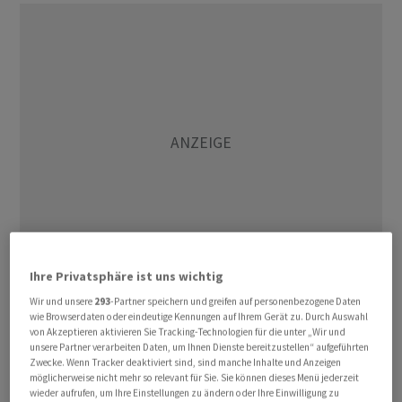
Ihre Privatsphäre ist uns wichtig
Wir und unsere
293
-Partner speichern und greifen auf personenbezogene Daten
Giza war im Dezember des vergangenen Jahres
wie Browserdaten oder eindeutige Kennungen auf Ihrem Gerät zu. Durch Auswahl
Vorstandschefin geworden und hat das Finanzressort
von Akzeptieren aktivieren Sie Tracking-Technologien für die unter „Wir und
unsere Partner verarbeiten Daten, um Ihnen Dienste bereitzustellen“ aufgeführten
seitdem kommissarisch weitergeführt. Fischer war
Zwecke. Wenn Tracker deaktiviert sind, sind manche Inhalte und Anzeigen
zuletzt beim Medizintechnikkonzern Siemens
möglicherweise nicht mehr so relevant für Sie. Sie können dieses Menü jederzeit
wieder aufrufen, um Ihre Einstellungen zu ändern oder Ihre Einwilligung zu
Healthineers ./men/jha/