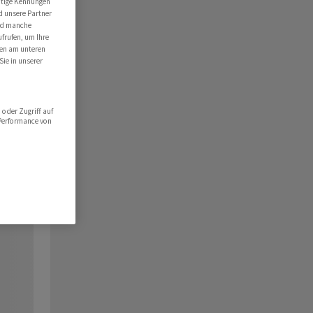
utige Kennungen
d unsere Partner
ind manche
ufrufen, um Ihre
ten am unteren
Sie in unserer
oder Zugriff auf
 Performance von