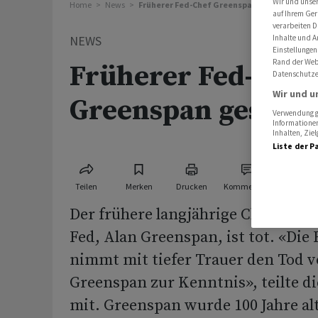
Wir und unse
Home
News
Früherer Fed-Chef Greenspan gestorben
auf Ihrem Ger
verarbeiten D
Inhalte und A
NEWS
Einstellungen
Rand der Webs
Früherer Fed-Chef
Datenschutze
Wir und u
Greenspan gestor
Verwendung ge
Informationen
Inhalten, Zi
Liste der P
Teilen
Merken
Drucken
Kommentare
Der frühere langjährige Chef der 
Fed, Alan Greenspan, ist tot. «Die
nimmt mit tiefer Trauer den Tod 
Greenspan zur Kenntnis», teilte d
mit. Greenspan wurde 100 Jahre alt