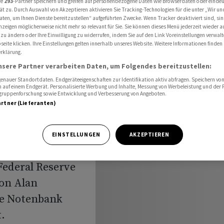
re
293
-Partner speichern und greifen auf personenbezogene Daten wie Browserdaten oder einde
ät zu. Durch Auswahl von Akzeptieren aktivieren Sie Tracking-Technologien für die unter „Wir un
aten, um Ihnen Dienste bereitzustellen“ aufgeführten Zwecke. Wenn Tracker deaktiviert sind, s
nzeigen möglicherweise nicht mehr so relevant für Sie. Sie können dieses Menü jederzeit wieder a
 zu ändern oder Ihre Einwilligung zu widerrufen, indem Sie auf den Link Voreinstellungen verwal
eite klicken. Ihre Einstellungen gelten innerhalb unseres Website. Weitere Informationen finden 
rklärung.
nsere Partner verarbeiten Daten, um Folgendes bereitzustellen:
ben
nauer Standortdaten. Endgeräteeigenschaften zur Identifikation aktiv abfragen. Speichern von 
 auf einem Endgerät. Personalisierte Werbung und Inhalte, Messung von Werbeleistung und der
elgruppenforschung sowie Entwicklung und Verbesserung von Angeboten.
artner (Lieferanten)
EINSTELLUNGEN
AKZEPTIEREN
US-Notenbank
 Federal Reserve
von Alan
ie Notenbank
.