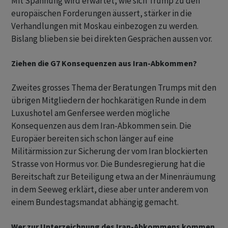
Mit Spannung wird erwartet, wie sich Trump zu den
europäischen Forderungen äussert, stärker in die
Verhandlungen mit Moskau einbezogen zu werden.
Bislang blieben sie bei direkten Gesprächen aussen vor.
Ziehen die G7 Konsequenzen aus Iran-Abkommen?
Zweites grosses Thema der Beratungen Trumps mit den
übrigen Mitgliedern der hochkarätigen Runde in dem
Luxushotel am Genfersee werden mögliche
Konsequenzen aus dem Iran-Abkommen sein. Die
Europäer bereiten sich schon länger auf eine
Militärmission zur Sicherung der vom Iran blockierten
Strasse von Hormus vor. Die Bundesregierung hat die
Bereitschaft zur Beteiligung etwa an der Minenräumung
in dem Seeweg erklärt, diese aber unter anderem von
einem Bundestagsmandat abhängig gemacht.
Wer zur Unterzeichnung des Iran-Abkommens kommen