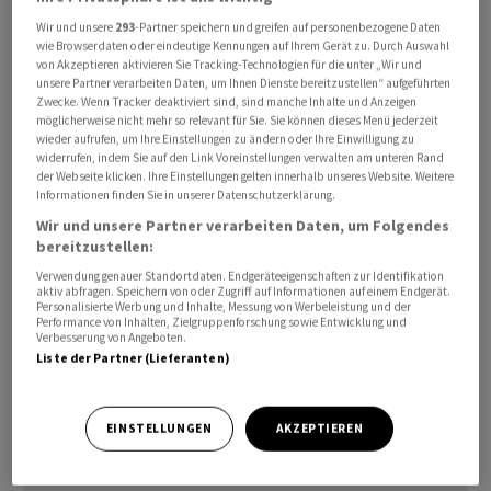
Wir und unsere
293
-Partner speichern und greifen auf personenbezogene Daten
Daher habe er - Selenskyj - mit US-Präsident Donald
wie Browserdaten oder eindeutige Kennungen auf Ihrem Gerät zu. Durch Auswahl
von Akzeptieren aktivieren Sie Tracking-Technologien für die unter „Wir und
Trump darüber gesprochen, ein solches Treffen in den
unsere Partner verarbeiten Daten, um Ihnen Dienste bereitzustellen“ aufgeführten
USA zu organisieren. Wenn Trump Putin einen solchen
Zwecke. Wenn Tracker deaktiviert sind, sind manche Inhalte und Anzeigen
möglicherweise nicht mehr so relevant für Sie. Sie können dieses Menü jederzeit
Vorschlag machte, dürfte es diesem auch deutlich
wieder aufrufen, um Ihre Einstellungen zu ändern oder Ihre Einwilligung zu
schwerer fallen, ihn zurückzuweisen, meinte Selenskyj.
widerrufen, indem Sie auf den Link Voreinstellungen verwalten am unteren Rand
der Webseite klicken. Ihre Einstellungen gelten innerhalb unseres Website. Weitere
«Wir werden sehen, was dabei herauskommt», sagte er
Informationen finden Sie in unserer Datenschutzerklärung.
in einem Video. Selenskyj nahm dabei offenbar Bezug
Wir und unsere Partner verarbeiten Daten, um Folgendes
auf ein Telefonat am Sonntag, als er Trump - ähnlich wie
bereitzustellen:
Putin - zu dessen 80. Geburtstag gratuliert hatte. Dabei
Verwendung genauer Standortdaten. Endgeräteeigenschaften zur Identifikation
kam auch der Ukraine-Krieg zur Sprache.
aktiv abfragen. Speichern von oder Zugriff auf Informationen auf einem Endgerät.
Personalisierte Werbung und Inhalte, Messung von Werbeleistung und der
Performance von Inhalten, Zielgruppenforschung sowie Entwicklung und
Verbesserung von Angeboten.
Liste der Partner (Lieferanten)
EINSTELLUNGEN
AKZEPTIEREN