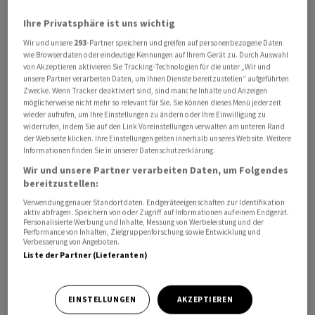
Prozent zu Buche, nachdem sie im Vorjahr mehr als 60
Ihre Privatsphäre ist uns wichtig
Prozent hinzugewonnen hatten. Der Gesamtmarkt
Wir und unsere
293
-Partner speichern und greifen auf personenbezogene Daten
(SMIM) notiert zeitgleich am Donnerstag um 0,21
wie Browserdaten oder eindeutige Kennungen auf Ihrem Gerät zu. Durch Auswahl
Prozent höher.
von Akzeptieren aktivieren Sie Tracking-Technologien für die unter „Wir und
unsere Partner verarbeiten Daten, um Ihnen Dienste bereitzustellen“ aufgeführten
Zwecke. Wenn Tracker deaktiviert sind, sind manche Inhalte und Anzeigen
Analysten bewerten die Zahlen in ihren ersten
möglicherweise nicht mehr so relevant für Sie. Sie können dieses Menü jederzeit
wieder aufrufen, um Ihre Einstellungen zu ändern oder Ihre Einwilligung zu
Reaktionen als solide. Vor allem aber der Blick nach
widerrufen, indem Sie auf den Link Voreinstellungen verwalten am unteren Rand
vorne kommt gut an. Mit den Zielen für das laufende
der Webseite klicken. Ihre Einstellungen gelten innerhalb unseres Website. Weitere
Informationen finden Sie in unserer Datenschutzerklärung.
Jahr liege der Konzern leicht über den aktuellen
durchschnittlichen Schätzungen, heisst es etwa in
Wir und unsere Partner verarbeiten Daten, um Folgendes
bereitzustellen:
einem Kommentar der RBC. Derweil entsprächen die
Verwendung genauer Standortdaten. Endgeräteeigenschaften zur Identifikation
Mittelfristziele nun eher den derzeitigen
aktiv abfragen. Speichern von oder Zugriff auf Informationen auf einem Endgerät.
Markterwartungen.
Personalisierte Werbung und Inhalte, Messung von Werbeleistung und der
Performance von Inhalten, Zielgruppenforschung sowie Entwicklung und
Verbesserung von Angeboten.
Liste der Partner (Lieferanten)
Bei der UBS hebt der zuständige Experte die
Spitzenumsatz-Schätzung für den Hoffnungsträger
Nemluvio hervor. Diesen hat Galderma auf mehr als 4
EINSTELLUNGEN
AKZEPTIEREN
Milliarden US-Dollar verdoppelt. Das sei mehr als die 3