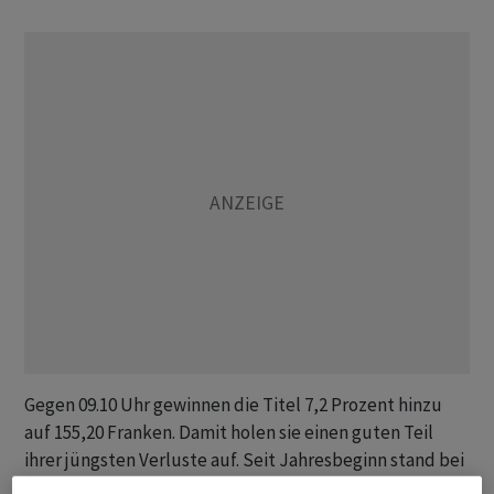
Gegen 09.10 Uhr gewinnen die Titel 7,2 Prozent hinzu
auf 155,20 Franken. Damit holen sie einen guten Teil
ihrer jüngsten Verluste auf. Seit Jahresbeginn stand bei
den Papieren bis am Mittwoch ein Minus von knapp 11